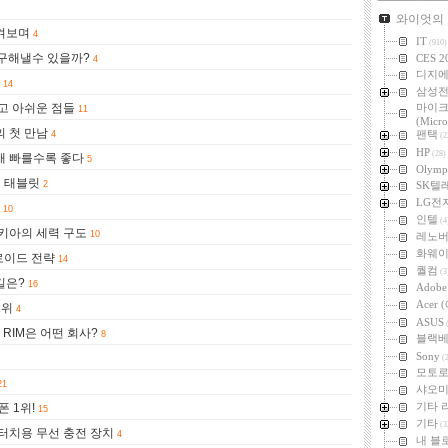
카테고리
와이엇의
지켜보며
4
IT
(910)
을 구해낼수 있을까?
CES 2
4
디지
14
삼성
고 아쉬운 점들
마이
11
(Micro
의 첫 만남
팬택
4
(2
HP
(28)
재 빠를수록 좋다
5
Olymp
치 태블릿
2
SK텔
LG전
10
인텔
(4
키아의 세력 구도
10
레노
화웨
로이드 전략
14
퀄컴
(3
길은?
16
Adob
Acer
1위
4
ASUS
(
RIM은 어떤 회사?
8
블랙
Sony
(2
모토
21
샤오미 
기타 
폰 1위!
15
기타
(3
 터치용 무선 충전 장치
4
내 블