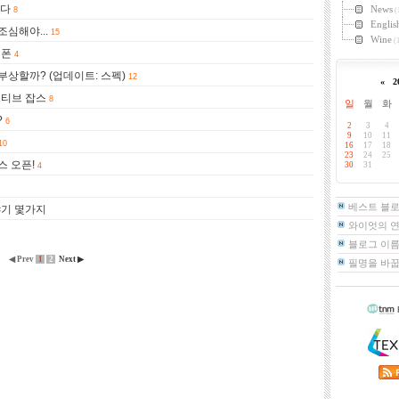
렸다
News
8
(
Englis
심해야...
15
Wine
(1
이폰
4
부상할까? (업데이트: 스펙)
12
«
2
스티브 잡스
8
일
월
화
?
6
2
3
4
9
10
11
10
16
17
18
23
24
25
 오픈!
30
31
4
베스트 블
야기 몇가지
와이엇의 
블로그 이름
◀ Prev
1
2
Next ▶
필명을 바