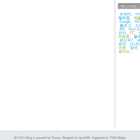
태그목록
트위터,
아
텔레콤,
애플
Google,
SN
블로그,
소
HP,
마이크
IT,
전자,
마트폰,
블
윈도우7,
토어,
LG전
이폰,
영어,
로이드,
와이엇's Blog is powered by Tistory. Designed by Qwer999. Supported by TNM Media.