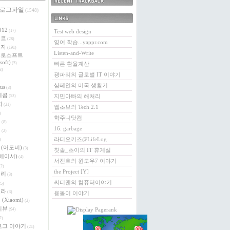
 로그파일
최근에 받은 트랙백
(1548)
링크
012
(17)
Test web design
에코
(28)
영어 학습...yappr.com
전자
(191)
Listen-and-Write
크로소프트
soft)
(5)
빠른 환율계산
3)
광파리의 글로벌 IT 이야기
샴페인의 미국 생활기
us
(3)
레콤
지민아빠의 해처리
(53)
자
(21)
웹초보의 Tech 2.1
)
학주니닷컴
버
(8)
16. garbage
이
(2)
라디오키즈@LifeLog
)
e (어도비)
(3)
칫솔_초이의 IT 휴게실
 (에이서)
(4)
서진호의 윈도우7 이야기
2)
the Project [Y]
베리
(3)
씨디맨의 컴퓨터이야기
5)
로라
(3)
용돌이 이야기
(Xiaomi)
(2)
리뷰
(94)
2)
로그 이야기
(21)