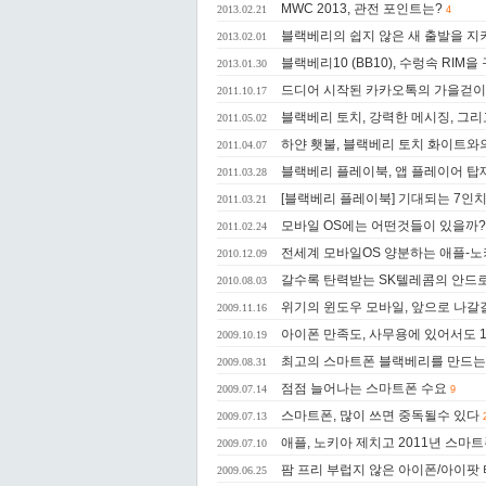
MWC 2013, 관전 포인트는?
2013.02.21
4
블랙베리의 쉽지 않은 새 출발을 
2013.02.01
블랙베리10 (BB10), 수렁속 RIM
2013.01.30
드디어 시작된 카카오톡의 가을걷이
2011.10.17
블랙베리 토치, 강력한 메시징, 그리
2011.05.02
하얀 횃불, 블랙베리 토치 화이트와
2011.04.07
블랙베리 플레이북, 앱 플레이어 탑
2011.03.28
[블랙베리 플레이북] 기대되는 7인
2011.03.21
모바일 OS에는 어떤것들이 있을까?
2011.02.24
전세계 모바일OS 양분하는 애플-노
2010.12.09
갈수록 탄력받는 SK텔레콤의 안드
2010.08.03
위기의 윈도우 모바일, 앞으로 나갈
2009.11.16
아이폰 만족도, 사무용에 있어서도 
2009.10.19
최고의 스마트폰 블랙베리를 만드는 
2009.08.31
점점 늘어나는 스마트폰 수요
2009.07.14
9
스마트폰, 많이 쓰면 중독될수 있다
2009.07.13
애플, 노키아 제치고 2011년 스마트
2009.07.10
팜 프리 부럽지 않은 아이폰/아이팟
2009.06.25