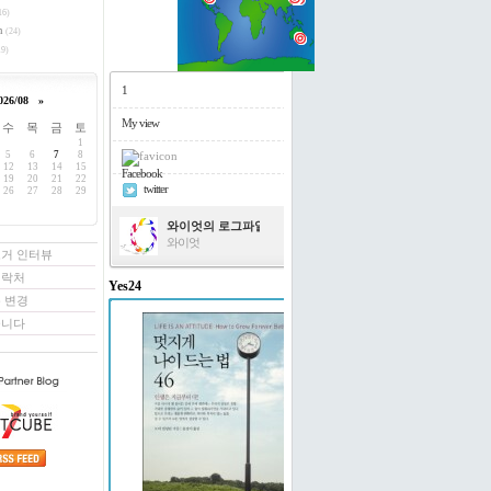
16)
h
(24)
9)
1
026/08
»
My view
수
목
금
토
1
5
6
7
8
12
13
14
15
Facebook
19
20
21
22
twitter
26
27
28
29
와이엇의 로그파일
와이엇
로거 인터뷰
연락처
Yes24
 변경
멋지게 나이 드는 법 46
꿉니다
도티 빌링턴 저/윤경미 역