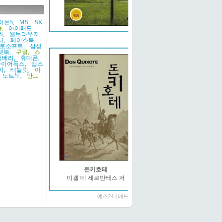
이폰5,
MS,
SK
,
아이패드,
S,
웹브라우저,
예스24
니,
페이스북,
로소프트,
삼성
넷북,
구글,
스
랙베리,
휴대폰,
파이어폭스,
앱스
자,
태블릿,
아
노트북,
안드
돈키호테
미겔 데 세르반테스 저
예스24
|
애드온2