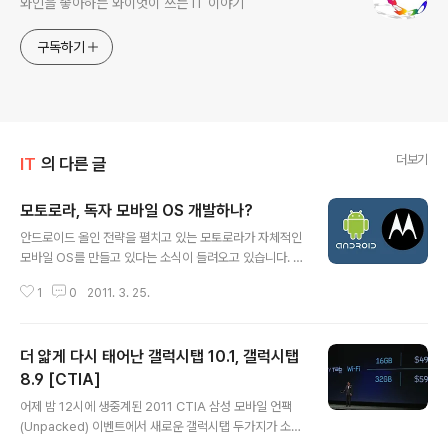
와인을 좋아하는 와이엇이 쓰는 IT 이야기
구독하기
더보기
IT
의 다른 글
모토로라, 독자 모바일 OS 개발하나?
글 내용
안드로이드 올인 전략을 펼치고 있는 모토로라가 자체적인
모바일 OS를 만들고 있다는 소식이 들려오고 있습니다. 인
터넷 매체 InformationWeek(인포메이션 위크)에 의하
1
0
2011. 3. 25.
면 모토로라는 웹기반 모바일 OS를 만들기 위해 9달 전부
터 새로운 모바일 OS를 만들만한 역량이 있는 엔지니어들
을 채용해 왔다고 합니다. 모토로라가 채용한 엔지니어들
더 얇게 다시 태어난 갤럭시탭 10.1, 갤럭시탭
은 애플과 어도비에서 일했던 엔지니어들이라고 하는군요.
특히 애플에서 리치 미디어 & 어플리케이션 그룹을 이끌었
8.9 [CTIA]
글 내용
으며 어도비에서 플래시 엔지니어링 팀을 맡았던 Gilles D
어제 밤 12시에 생중계된 2011 CTIA 삼성 모바일 언팩
rieu가 모토로라 모빌리티의 부사장으로서 이번에 알려진
(Unpacked) 이벤트에서 새로운 갤럭시탭 두가지가 소개
비밀 모바일 OS 개발의 총책임자를 맡고 있다고 합니다.
되었습니다. 지금까지 알려진 갤럭시탭은 이미 지난해 출