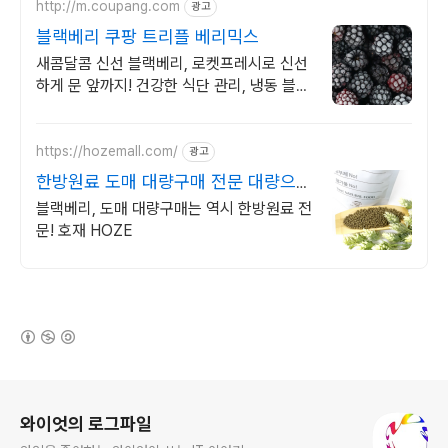
http://m.coupang.com
광고
블랙베리 쿠팡 트리플 베리믹스
새콤달콤 신선 블랙베리, 로켓프레시로 신선
하게 문 앞까지! 건강한 식단 관리, 냉동 블랙
베리로 간편하게 즐겨요.
https://hozemall.com/
광고
한방원료 도매 대량구매 전문 대량으로
만 구매 가능
블랙베리, 도매 대량구매는 역시 한방원료 전
문! 호재 HOZE
(새창열림)
로그 정보
와이엇의 로그파일