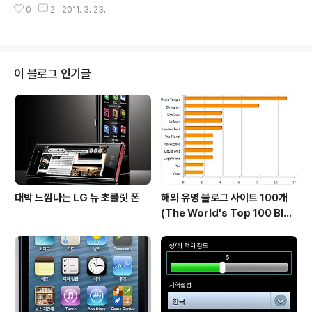
재미있는것은 Gilles Drieu의 이력인데요, 애플과 어도비
0
2
2011. 3. 23.
시된 7인치 갤럭시탭과 지난 2월 MWC에서 소개된 갤럭
등에서 여러가지 굵직굵..
시탭 10.1, 그리고 이번에 소개될것이라고 알려졌던 갤럭시
탭 8.9, 이렇게 세가지입니다. 세번째 갤럭시탭에 대해서는
지난 3월 20일, 기대감과 함께 포스팅한바 있죠. 따라서
어제는 세번째 갤럭시탭인 8.9 모델만 소개되어야 할텐데
이 블로그 인기글
막상 언팩 행사가 시작되자 오늘 2개의 새로운 갤럭시탭을
소개한다고 하더군요. 순간 내가 모르는 갤럭시탭이 하나
더 있었나? 하는 생각이 들었다가 곧 나머지 하나는 갤럭시
탭 10.1을 의미한다는 것을 깨달았습니다. 예상대로 곧이
어 나타난 갤럭시탭은..
대박 느낌나는 LG 뉴 초콜릿 폰
해외 유명 블로그 사이트 100개
(The World's Top 100 Blog
s & Their Hosts)