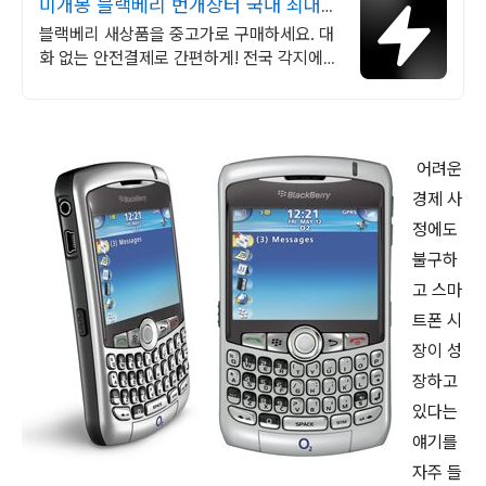
미개봉 블랙베리 번개장터 국내 최대
브랜드 중고거래
블랙베리 새상품을 중고가로 구매하세요. 대
화 없는 안전결제로 간편하게! 전국 각지에서
올라오는 전국구 최다 상품 매일 10만 개 이
상의 신규 상품 업로드
어려운
경제 사
정에도
불구하
고 스마
트폰 시
장이 성
장하고
있다는
얘기를
자주 들