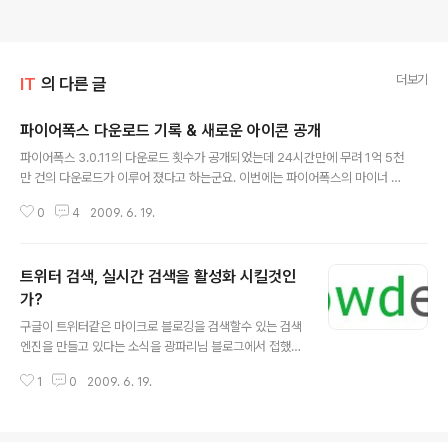
더보기
IT
의 다른 글
파이어폭스 다운로드 기록 & 새로운 아이콘 공개
글 내용
파이어폭스 3.0.11의 다운로드 횟수가 공개되었는데 24시간만에 무려 1억 5천
만 건의 다운로드가 이루어 졌다고 하는군요. 이번에는 파이어폭스의 마이너 업
그레이드 버전을 다운로드 한것이라 정식버전과 비교하기는 그렇지만 며칠전
0
4
2009. 6. 19.
사파리4의 다운로드가 3일만에 1천1백만이라고 했는데 "새발의 피" 였군요. 그
만큼 파이어폭스가 널리 사용되고 있다는 점을 알수 있게 되네요. 파이어폭스
아이콘도 새로 나왔습니다. 아마도 새로 출시되는 파이어폭스 3.5를 기념하기
트위터 검색, 실시간 검색을 활성화 시킬것인
위해서 아이콘 작업을 새로 한 모양이네요. 이전 버전 아이콘보다 불여우(파이
어폭스) 머리는 더 진하게 나왔고, 불여우가 감싸고 있는 지구는 좀더 연한 색으
가?
글 내용
로, 꼬리색은 더 노랗게 바뀌었다고 합니다. 아이콘은 두가지 모양을 선보였는
구글이 트위터같은 마이크로 블로깅을 검색할수 있는 검색
데 그림자가 있는 Shad..
엔진을 만들고 있다는 소식을 광파리님 블로그에서 접했었
는데 마이크로소프트의 전직 검색 임원이었던 Ken Moss
1
0
2009. 6. 19.
가 세운 벤쳐기업인 CrowdEye라는 회사에서 구글보다
먼저 트위터 검색 엔진을 그것도 실시간 (Real Time) 검
색 서비스를 내놓았습니다. 그는 20년동안 MS에서 근무
했으며 지난 5년간 MS Live 검색을 이끌어 오다가 작년