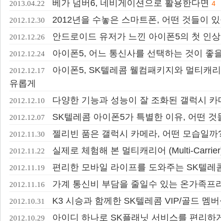
베가 넘버6, 네비게이션으로 활용한다면
2013.04.22
4
2012년을 수놓은 스마트폰, 어떤 것들이 
2012.12.30
안드로이드 유저가 느낀 아이폰5의 첫 인상
2012.12.26
아이폰5, 어느 통신사를 선택하는 것이 좋
2012.12.24
아이폰5, SK텔레콤 웰컴패키지와 멀티캐리
2012.12.17
유롭게
다양한 기능과 성능이 잘 조화된 갤럭시 
2012.12.10
SK텔레콤 아이폰5가 특별한 이유, 어떤 것
2012.12.07
젤리빈 품은 갤럭시 카메라, 어떤 모습일까
2012.11.30
실제로 체험해 본 멀티캐리어 (Multi-Carrie
2012.11.22
편리한 모바일 라이프를 도와주는 SK텔레콤
2012.11.19
가계 통신비 부담을 줄일수 있는 온가족프
2012.11.16
K3 시승과 함께한 SK텔레콤 VIP/골드 멤
2012.10.31
아이디 하나로 SK플래닛 서비스를 편리하게, ‘
2012.10.29