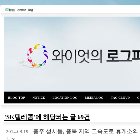
BLOG TOP
NOTICE
LOCATION LOG
MEDIA LOG
TAG CLOUD
G
'SK텔레콤'에 해당되는 글 69건
와이
충주 성서동, 충북 지역 고속도로 휴게소의 광
2014.08.19
는?