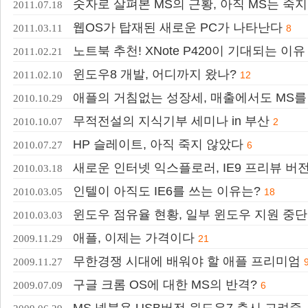
숫자로 살펴본 MS의 근황, 아직 MS는 죽지
2011.07.18
웹OS가 탑재된 새로운 PC가 나타난다
2011.03.11
8
노트북 추천! XNote P420이 기대되는 이유
2011.02.21
윈도우8 개발, 어디까지 왔나?
2011.02.10
12
애플의 거침없는 성장세, 매출에서도 MS를
2010.10.29
무적전설의 지식기부 세미나 in 부산
2010.10.07
2
HP 슬레이트, 아직 죽지 않았다
2010.07.27
6
새로운 인터넷 익스플로러, IE9 프리뷰 
2010.03.18
인텔이 아직도 IE6를 쓰는 이유는?
2010.03.05
18
윈도우 점유율 현황, 일부 윈도우 지원 중단
2010.03.03
애플, 이제는 가격이다
2009.11.29
21
무한경쟁 시대에 배워야 할 애플 프리미엄
2009.11.27
구글 크롬 OS에 대한 MS의 반격?
2009.07.09
6
MS 넷북용 USB버전 윈도우7 출시 고려중,