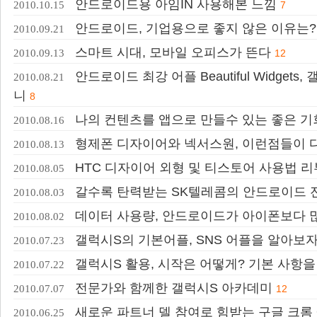
안드로이드용 아임IN 사용해본 느낌
2010.10.15
7
안드로이드, 기업용으로 좋지 않은 이유는?
2010.09.21
스마트 시대, 모바일 오피스가 뜬다
2010.09.13
12
안드로이드 최강 어플 Beautiful Widget
2010.08.21
니
8
나의 컨텐츠를 앱으로 만들수 있는 좋은 기회, All
2010.08.16
형제폰 디자이어와 넥서스원, 이런점들이 
2010.08.13
HTC 디자이어 외형 및 티스토어 사용법 리
2010.08.05
갈수록 탄력받는 SK텔레콤의 안드로이드 
2010.08.03
데이터 사용량, 안드로이드가 아이폰보다 
2010.08.02
갤럭시S의 기본어플, SNS 어플을 알아보
2010.07.23
갤럭시S 활용, 시작은 어떻게? 기본 사항
2010.07.22
전문가와 함께한 갤럭시S 아카데미
2010.07.07
12
새로운 파트너 델 참여로 힘받는 구글 크롬 
2010.06.25