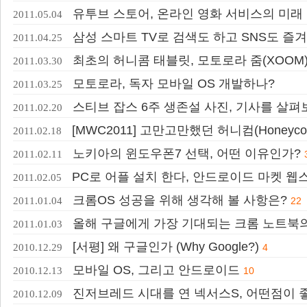
유투브 스토어, 온라인 영화 서비스의 미래
2011.05.04
삼성 스마트 TV로 검색도 하고 SNS도 즐
2011.04.25
최초의 허니콤 태블릿, 모토로라 줌(XOOM
2011.03.30
모토로라, 독자 모바일 OS 개발하나?
2011.03.25
스티브 잡스 6주 생존설 사진, 기사를 살펴
2011.02.20
[MWC2011] 고만고만했던 허니컴(Honeyc
2011.02.18
노키아의 윈도우폰7 선택, 어떤 이유인가?
2011.02.11
PC로 어플 설치 한다, 안드로이드 마켓 웹
2011.02.05
크롬OS 성공을 위해 생각해 볼 사항은?
2011.01.04
22
올해 구글에게 가장 기대되는 크롬 노트북
2011.01.03
[서평] 왜 구글인가 (Why Google?)
2010.12.29
4
모바일 OS, 그리고 안드로이드
2010.12.13
10
진저브레드 시대를 연 넥서스S, 어떤점이 
2010.12.09