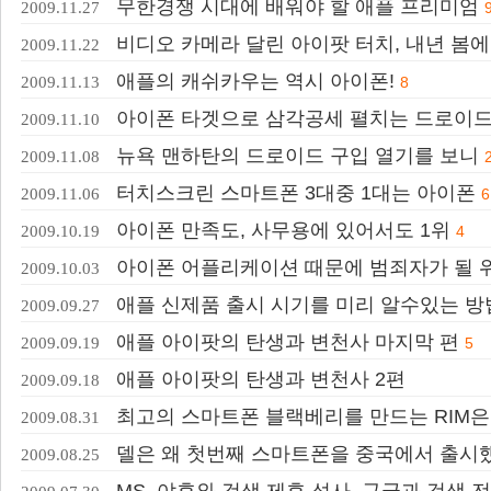
무한경쟁 시대에 배워야 할 애플 프리미엄
2009.11.27
비디오 카메라 달린 아이팟 터치, 내년 봄에
2009.11.22
애플의 캐쉬카우는 역시 아이폰!
2009.11.13
8
아이폰 타겟으로 삼각공세 펼치는 드로이드
2009.11.10
뉴욕 맨하탄의 드로이드 구입 열기를 보니
2009.11.08
터치스크린 스마트폰 3대중 1대는 아이폰
2009.11.06
6
아이폰 만족도, 사무용에 있어서도 1위
2009.10.19
4
아이폰 어플리케이션 때문에 범죄자가 될 
2009.10.03
애플 신제품 출시 시기를 미리 알수있는 방
2009.09.27
애플 아이팟의 탄생과 변천사 마지막 편
2009.09.19
5
애플 아이팟의 탄생과 변천사 2편
2009.09.18
최고의 스마트폰 블랙베리를 만드는 RIM은
2009.08.31
델은 왜 첫번째 스마트폰을 중국에서 출시
2009.08.25
MS, 야후와 검색 제휴 성사, 구글과 검색 