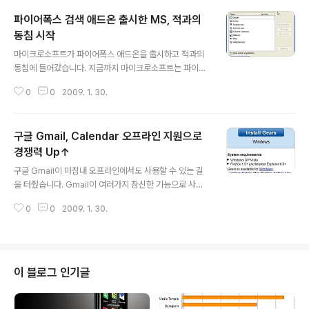
파이어폭스 검색 애드온 출시한 MS, 적과의
동침 시작
글 내용
마이크로소프트가 파이어폭스 애드온을 출시하고 적과의
동침에 들어갔습니다. 지금까지 마이크로소프트는 파이어
폭스와 관련한 아무런 애드온도 발표하지 않았는데 이번에
0
0
2009. 1. 30.
검색 애드온을 발표했네요. 파이어폭스의 검색엔진은 위
그림과 같이 구글, 야후, 아마존, 야후 앤서스, 크리에이티
브 커먼스, 딜리셔스, 이베이, 위키피디아가 기본 검색 엔진
구글 Gmail, Calendar 오프라인 지원으로
으로 등록되어 있습니다. 그런데, 라이브서치 애드온이 1월
24일자로 등록되어 있군요. MS의 노력이 정말 대단합니
경쟁력 Up↑
글 내용
다.이전에는 모바일 분야의 경쟁자인 애플 아이폰의 앱스
구글 Gmail이 마침내 오프라인에서도 사용할 수 있는 길
토어에도 진출하더니, 이번에는 웹브라우저 시장에서 적이
을 터줬습니다. Gmail이 여러가지 참신한 기능으로 사용
라고 할수 있는 파이어폭스의 애드온까지도 서슴치 않고
자들을 끌어모으고 있지만 인터넷 연결이 안되는 상황에서
뛰어드는군요. 이를 받아준 파이어폭스도 대단하구요. 마
0
0
2009. 1. 30.
는 있으나 마나한 서비스였는데 이번에 오프라인 이메일을
이크로소프트의 입장에서는 검색시장의 경쟁자인 야후, ..
지원함으로써 MS-Outlook과의 경쟁에서 한 단계 업그
레이드된 기능을 보여주게 되었습니다. 오프라인 이메일
사용은 구글 Apps를 이용하는 비즈니스 유저들에게 먼저
지원을 시작했고 일반 Gmail유저들은 며칠뒤에 지원할 예
이 블로그 인기글
정이라고 합니다. 오프라인 이메일 기능은 구글의 오프라
인 웹 어플리케이션 API인 구글 기어스를 이용하기 때문에
구글 기어스를 먼저 설치해야 합니다. 오프라인 이메일은