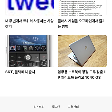
내 주변에서 트위터 사용하는 사람
플래시 게임을 오프라인에서 즐기
찾기
는 방법
SKT, 블랙베리 출시
업무용 노트북의 장점 모두 갖춘 H
P 엘리트북 폴리오 1040 G3
의안내
티스토리
로그인
고객센터