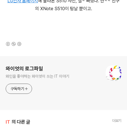
LG전자 홈페이지
에 올라온 S510 사진, 잘~ 빠졌다. 난~~ 친구
의 XNote S510이 탐날 뿐이고.
(새창열림)
로그 정보
와이엇의 로그파일
와인을 좋아하는 와이엇이 쓰는 IT 이야기
구독하기
더보기
IT
의 다른 글