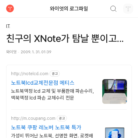
검색하기
와이엇의 로그파일
티스토리
IT
친구의 XNote가 탐날 뿐이고...
와이엇
2009. 1. 31. 01:39
http://notelcd.com
광고
노트북lcd교체전문점 메티스
노트북액정 lcd 교체 및 부품판매 파손수리,
맥북액정 lcd 파손 교체수리 전문
http://m.coupang.com
광고
노트북 쿠팡 레노버 노트북 특가
가성비 뛰어난 노트북, 선명한 화면. 로켓배