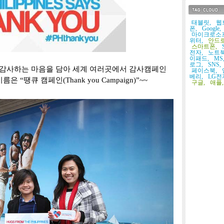
태그목록
태블릿,
웹
폰,
Google,
마이크로소
위터,
안드로
스마트폰,
전자,
노트북
이패드,
MS
로그,
SNS,
 감사하는 마음을 담아 세계 여러곳에서 감사캠페인
페이스북,
베리,
LG전
“땡큐 캠페인(Thank you Campaign)”~~
구글,
애플,