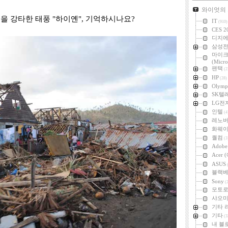
카테고리
와이엇의
필리핀을 강타한 태풍 "하이옌", 기억하시나요?
IT
(910)
CES 2
디지
삼성
마이
(Micro
팬택
(2
HP
(28)
Olymp
SK텔
LG전
인텔
(4
레노
화웨
퀄컴
(3
Adob
Acer
ASUS
(
블랙
Sony
(2
모토
샤오미 
기타 
기타
(3
내 블