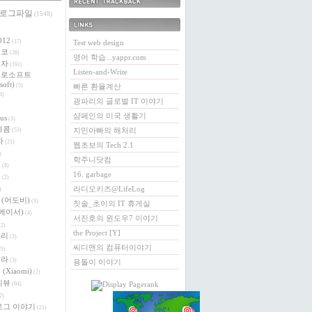
 로그파일
최근에 받은 트랙백
(1548)
링크
012
(17)
Test web design
에코
(28)
영어 학습...yappr.com
전자
(191)
Listen-and-Write
크로소프트
soft)
(5)
빠른 환율계산
3)
광파리의 글로벌 IT 이야기
샴페인의 미국 생활기
us
(3)
레콤
지민아빠의 해처리
(53)
자
(21)
웹초보의 Tech 2.1
)
학주니닷컴
버
(8)
16. garbage
이
(2)
라디오키즈@LifeLog
)
e (어도비)
(3)
칫솔_초이의 IT 휴게실
 (에이서)
(4)
서진호의 윈도우7 이야기
2)
the Project [Y]
베리
(3)
씨디맨의 컴퓨터이야기
5)
로라
(3)
용돌이 이야기
(Xiaomi)
(2)
리뷰
(94)
2)
로그 이야기
(21)