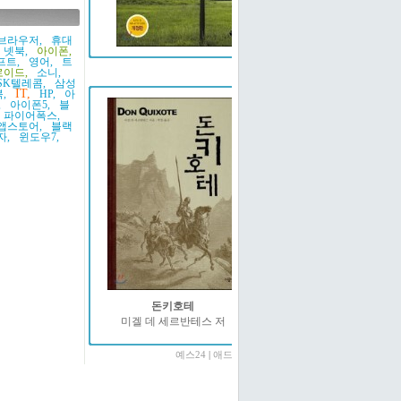
브라우저,
휴대
넷북,
아이폰,
프트,
영어,
트
예스24
이드,
소니,
SK텔레콤,
삼성
IT,
,
HP,
아
,
아이폰5,
블
파이어폭스,
앱스토어,
블랙
자,
윈도우7,
돈키호테
미겔 데 세르반테스 저
예스24
|
애드온2