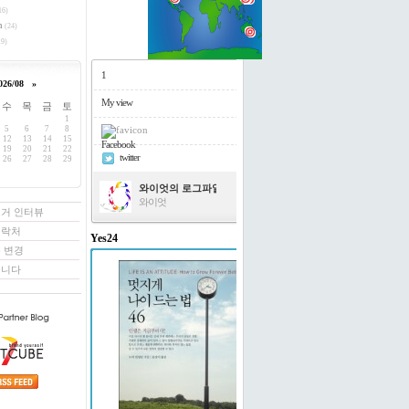
16)
h
(24)
9)
1
026/08
»
My view
수
목
금
토
1
5
6
7
8
12
13
14
15
Facebook
19
20
21
22
twitter
26
27
28
29
와이엇의 로그파일
와이엇
로거 인터뷰
연락처
Yes24
 변경
멋지게 나이 드는 법 46
꿉니다
도티 빌링턴 저/윤경미 역