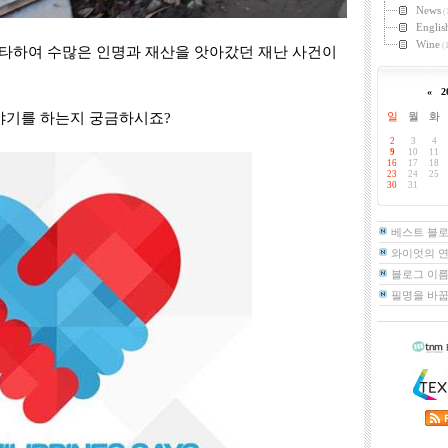
News
(
Englis
Wine
(1
타하여 수많은 인명과 재산을 앗아갔던 재난 사건이
«
2
이야기를 하는지 궁금하시죠?
일
월
화
2
3
4
9
10
11
16
17
18
23
24
25
30
31
베스트 블
와이엇의 
블로그 이름
필명을 바