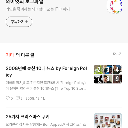
와이엇의 로그파일
와인을 좋아하는 와이엇이 쓰는 IT 이야기
구독하기
더보기
기타
의 다른 글
2008년에 놓친 10대 뉴스 by Foreign Pol
icy
글 내용
미국의 정치,외교 전문지인 포린폴리시(Foreign Policy)
에 올해에 여러분이 놓친 10대뉴스 (The Top 10 Storie
s You missed in 2008)이란 제목의 기사가 올라왔는데
0
2
2008. 12. 11.
이중 흥미로운 내용이 있어서 몇개만 간략히 살펴보겠습니
다. 올해에는 미국대선, 미국발 금융위기, 베이징 올림픽등
이 국제적으로 큰 이슈가 된 뉴스였는데 이들에 가려 그다
25가지 크리스마스 쿠키
지 크게 주목받지 못한 큰 뉴스가 여럿 있었는데 그중 10가
글 내용
지 뉴스를 포린폴리시가 선정했습니다. 미국의 외교관련
요리관련 잡지를 발행하는 Bon Appetit에서 크리스마스