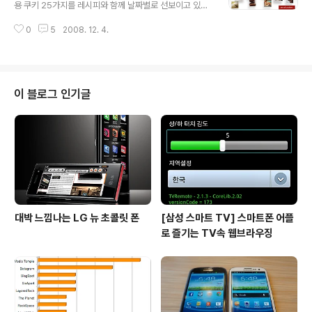
내용이라 우리에게는 잘 알려지지 않고 생소한 내용이지만
용 쿠키 25가지를 레시피와 함께 날짜별로 선보이고 있습
알아두면 나쁘지는 않을것 같습니다. 1. The Surge in Af
니다. 12월 1일부터 25일까지 매일 다른 쿠키를 보여주고
ghanistan Starts Early 포린폴리시가 꼽은 첫번째 뉴스
0
5
2008. 12. 4.
있습니다. 보기도 예쁘고 아주 먹음직스러워 보이는군요.
는 아프카니스탄에 파병된 미군에 대한 소..
우리나라에는 이런 쿠키 파는데 어디 없나요? 쿠키를 좋아
하기 때문에 바로 가서 몇개 사올텐데요. ^_^ 25 Days of
Christmas Cookies
이 블로그 인기글
대박 느낌나는 LG 뉴 초콜릿 폰
[삼성 스마트 TV] 스마트폰 어플
로 즐기는 TV속 웹브라우징