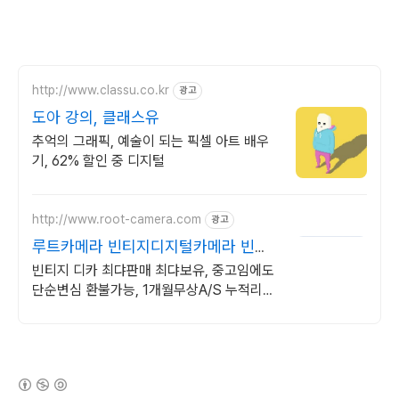
http://www.classu.co.kr
광고
도아 강의, 클래스유
추억의 그래픽, 예술이 되는 픽셀 아트 배우
기, 62% 할인 중 디지털
http://www.root-camera.com
광고
루트카메라 빈티지디지털카메라 빈티
지 디카 디지털카메라
빈티지 디카 최댜판매 최댜보유, 중고임에도
단순변심 환불가능, 1개월무상A/S 누적리뷰
수 2000건 이상, 회원가입 시 적립금
5,000원
(새창열림)