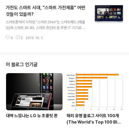
다. 태블릿을 이용하면 예전과는 다른 방법으로, 어떤 면에
가전도 스마트 시대, "스마트 가전제품" 어떤
서는 더욱 쉽게 컨텐츠를 생산할 수도, 업무를 처리할 수도
있죠. 태블릿은 이미 수많은 분야에서 업무용으로 사용되
것들이 있을까?
글 내용
고 있으며 앞으로 더욱 더 많은 분야에서 사용될 것입니다.
스마트폰에서 시작된 "스마트 DNA"는 스마트패드 (태블
특히 음악 산업은 태블릿을 아주 잘 사용할 수 있는 분야중
릿)와 스마트 모니터, 스마트 프린터 등 주변 IT 기기로 전
하나로써 뮤지션들의 창작 활동에도 태블릿은 많이 사용되
파되더니 그 영역을 넘어 가전제품에도 이식되고 있습니
고 있죠. 좋은 예로 호주 출신 뮤지션이자 프로듀서인 Flu
0
2
2013. 10. 1.
다. 이른바 "스마트 가전제품"이 점점 늘어나고 있는 것이
me은 세계 최대 반도체 회..
죠. 가장 대표적인 스마트 가전제품으로는 거실에서 사용
하는 스마트TV를 들 수 있습니다. [삼성 스마트TV ] 스마
트TV는 꽤 일찍부터 등장한 스마트 가전으로 많은 진화를
이루었죠. 초기에는 스마트TV에서 사용할수 있는 어플리
이 블로그 인기글
케이션(App: 앱)과 3D 기능 등에 중점을 두다가 차츰 스
마트폰이나 다른 가전제품과의 유기적인 연결 및 제어 방
법 등에 관심을 갖게 되었습니다. 스마트TV를 통해 세탁기
나 냉장고, 오븐 다른 가전제품의 상태를 확인하고 제어하
는 기능을 강화하기 시작한 것이죠...
대박 느낌나는 LG 뉴 초콜릿 폰
해외 유명 블로그 사이트 100개
(The World's Top 100 Blog
s & Their Hosts)