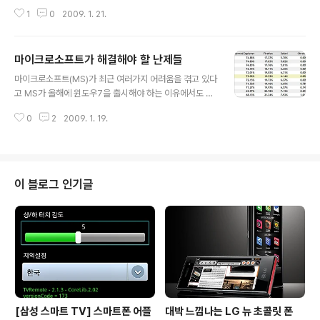
있습니다. 윈도우 비스타가 나온지 꽤 되었지만 업그레이
1
0
2009. 1. 21.
드 할 생각을 아직 못한 이유는 하드웨어 성능이 따라주지
않는 것도 이유지만, XP용 응용 프로그램이 비스타에서는
제대로 작동을 안한다는 것이 더 큰 이유입니다. 비스타를
마이크로소프트가 해결해야 할 난제들
사용하는 사람들중 몇몇은 비스타도 나름대로 훌륭한 운영
글 내용
체제라고는 하지만 전반적인 평가는 아직 XP가 더 낳다는
마이크로소프트(MS)가 최근 여러가지 어려움을 겪고 있다
것이 대세입니다. 그래서, XP는 앞으로도 더 오랫동안 사
고 MS가 올해에 윈도우7을 출시해야 하는 이유에서도 간
용될것으로 보입니다. 여기에 넷북용 OS로 윈도우 XP가
단히 언급한바 있는데 웹브라우저 분야에서도 이와 같은
많이 사용됨에 따라 넷북이 윈도우 XP의 생명을 연장시켜
0
2
2009. 1. 19.
어려움이 발생하고 있습니다. 이미 널리 알려진대로 웹브
주었네요. 지난 19일 KBench기사에 따르면 MS가 XP를
라우저인 인터넷 익스플로러(IE)의 점유율이 계속 떨어지
2010년 이후까지 유지하기..
고 있는것입니다. 인터넷 초창기에 넷스케이프라는 강력한
상대를 윈도우 운영체제에 인터넷 익스플로러(IE)를 기본
으로 탑재하는 무시무시한(?) 신공으로 침몰시킨뒤 누구도
이 블로그 인기글
웹브라우저 분야에서 MS를 넘보지 못했었죠. 그런데, 최
근 몇년동안 모질라재단이 만든 파이어폭스가 MS의 가장
강력한 경쟁자로 떠오르며 IE 점유율도 최저치인 60%대
로 내려앉았습니다. 파이어폭스는 그 속도도 빠르지만 다
양하고 강력한 성능의 애드온으로 점유율을 계속 늘리..
[삼성 스마트 TV] 스마트폰 어플
대박 느낌나는 LG 뉴 초콜릿 폰