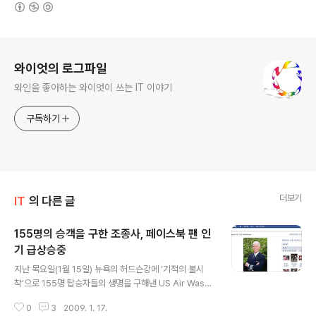
(새창열림)
로그 정보
와이엇의 로그파일
와인을 좋아하는 와이엇이 쓰는 IT 이야기
구독하기
더보기
IT
의 다른 글
155명의 승객을 구한 조종사, 페이스북 팬 인
기 급상승중
글 내용
지난 목요일(1월 15일) 뉴욕의 허드슨강에 ‘기적의 불시
착’으로 155명 탑승자들의 생명을 구해낸 US Air Wasy
1549편의 기장이 영웅으로 떠오르고 있다는 사실은 이미
0
3
2009. 1. 17.
뉴스를 통해 많이 보도되었습니다. 그는 미 공군 대위 출신