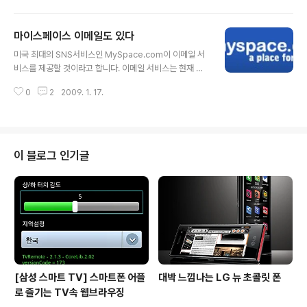
으로 전투기 조종사를 지낸 뒤 지난 29년간 US에어웨이
스 조종사로 근무해 온 경력 40년의 베테랑 조종사로서 이
마이스페이스 이메일도 있다
름은 첼시 설렌버거 3세(Chesley B. Sullenberger)입
글 내용
니다. 이번일은 그가 조종하던 비행기가 뉴욕 라구아디아
미국 최대의 SNS서비스인 MySpace.com이 이메일 서
공항 이륙 직후 새떼가 양쪽 엔진으로 빨려 들어가면서 엔
비스를 제공할 것이라고 합니다. 이메일 서비스는 현재 개
진이 모두 멈추면서 발생했습니다. 하지만, 그의 침착한 조
발중인 것으로 알려졌으며 사용자들에게 제공되는 이메일
종으로 비상착륙을 성공시켜 155명의 생명을 무사히 구해
0
2
2009. 1. 17.
주소는 xxxxx@myspace.com 으로 제공됩니다. 마이
냈죠. 그는 모든 승객이 내렸는지 확인하기 위해 비행기 안
스페이스 직원들의 이메일 주소가 이런 형식이었는데 최근
을 두 번 ..
에 xxxxx@myspace-inc.com으로 변경되었다고 합니
다. 야후도 처음에 이메일 서비스를 시작할때 직원들의 이
메일 주소를 @yahoo.com에서 @yahoo-inc.com으
이 블로그 인기글
로 변경한 적이 있었다고 하네요. 직원들의 이메일 주소를
변경한걸 보면 곧 이메일 서비스가 시작될거라는 증거라고
하는군요. 마이스페이스가 이메일 서비스를 시작하면 순식
간에 세계 3위 이메일 서비스 업체가 된다고 합니다. 마이
스페이스 가입자가 그만큼 ..
[삼성 스마트 TV] 스마트폰 어플
대박 느낌나는 LG 뉴 초콜릿 폰
로 즐기는 TV속 웹브라우징