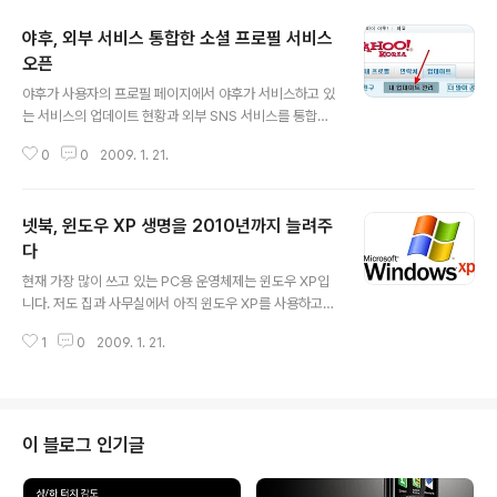
야후, 외부 서비스 통합한 소셜 프로필 서비스
오픈
글 내용
야후가 사용자의 프로필 페이지에서 야후가 서비스하고 있
는 서비스의 업데이트 현황과 외부 SNS 서비스를 통합해
서 볼수 있는 대쉬보드 형식의 소셜 프로필 서비스를 오픈
0
0
2009. 1. 21.
했습니다. 야후 계정이 있는 사용자는 자신의 프로필 페이
지에 Tumblr, SmugMug, 그리고 Delicious와 비슷한
북마크 서비스인 StumbleUpon까지도 넣을수 있고 Las
넷북, 윈도우 XP 생명을 2010년까지 늘려주
t.fm, Pandora, Vimeo, Yelp 같은 외부 서비스를 사용
자이름만 넣으면 삽입할수 있습니다.그리고, Twitter, 구
다
글 내용
글 피카사 웹앨범등도 추가할수 있습니다. 추가할수 있는
현재 가장 많이 쓰고 있는 PC용 운영체제는 윈도우 XP입
서비스는 20개가 넘는다고 합니다. 야후 프로필 서비스 블
니다. 저도 집과 사무실에서 아직 윈도우 XP를 사용하고
로그인 Profiles News blog에 이와 관련한 소식이 올라
있습니다. 윈도우 비스타가 나온지 꽤 되었지만 업그레이
와 있는데 1월 16일부터 서비스를 시작했다고 합니..
1
0
2009. 1. 21.
드 할 생각을 아직 못한 이유는 하드웨어 성능이 따라주지
않는 것도 이유지만, XP용 응용 프로그램이 비스타에서는
제대로 작동을 안한다는 것이 더 큰 이유입니다. 비스타를
사용하는 사람들중 몇몇은 비스타도 나름대로 훌륭한 운영
체제라고는 하지만 전반적인 평가는 아직 XP가 더 낳다는
이 블로그 인기글
것이 대세입니다. 그래서, XP는 앞으로도 더 오랫동안 사
용될것으로 보입니다. 여기에 넷북용 OS로 윈도우 XP가