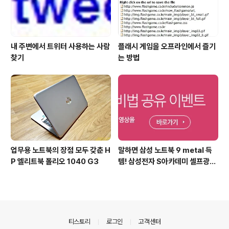
내 주변에서 트위터 사용하는 사람
플래시 게임을 오프라인에서 즐기
찾기
는 방법
업무용 노트북의 장점 모두 갖춘 H
말하면 삼성 노트북 9 metal 득
P 엘리트북 폴리오 1040 G3
템! 삼성전자 S아카데미 셀프광고
어워드 이벤트
의안내
티스토리
로그인
고객센터