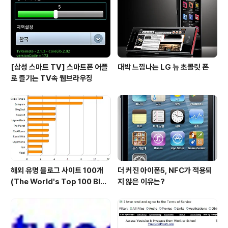
많이 사용됨에 따라 넷북이 윈도우 XP의 생명을 연장시켜
주었네요. 지난 19일 KBench기사에 따르면 MS가 XP를
2010년 이후까지 유지하기..
[삼성 스마트 TV] 스마트폰 어플
대박 느낌나는 LG 뉴 초콜릿 폰
로 즐기는 TV속 웹브라우징
해외 유명 블로그 사이트 100개
더 커진 아이폰5, NFC가 적용되
(The World's Top 100 Blog
지 않은 이유는?
s & Their Hosts)