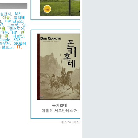
성전자,
MS,
애플,
블랙베
,
마이크로소
예스24
7,
노트북,
영
구글,
앱스토어,
대폰,
HP,
안
아이폰,
태블릿,
Google,
SNS,
라우저,
SK텔레
IT,
블로그,
돈키호테
미겔 데 세르반테스 저
예스24
|
애드온2