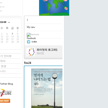
16)
h
(24)
9)
1
026/08
»
My view
수
목
금
토
1
5
6
7
8
12
13
14
15
Facebook
19
20
21
22
twitter
26
27
28
29
와이엇의 로그파일
와이엇
로거 인터뷰
연락처
Yes24
 변경
멋지게 나이 드는 법 46
꿉니다
도티 빌링턴 저/윤경미 역