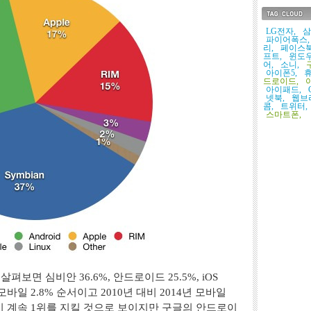
태그목록
LG전자,
삼
파이어폭스,
리,
페이스북
프트,
윈도우
어,
소니,
아이폰5,
휴
드로이드,
아이패드,
넷북,
웹브
콤,
트위터,
스마트폰,
살펴보면 심비안 36.6%, 안드로이드 25.5%, iOS
우 모바일 2.8% 순서이고 2010년 대비 2014년 모바일
이 계속 1위를 지킬 것으로 보이지만 구글의 안드로이