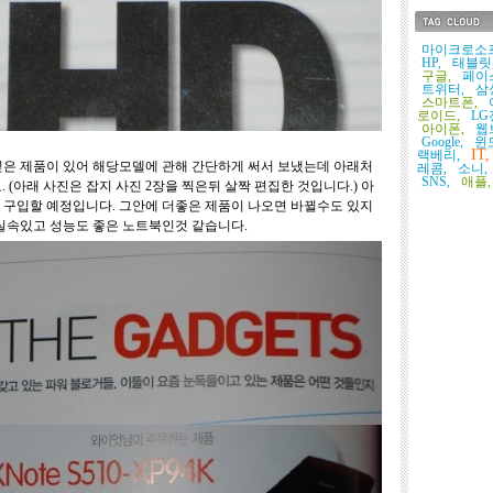
태그목록
마이크로소
HP,
태블릿
구글,
페이
트위터,
삼
스마트폰,
로이드,
LG
아이폰,
웹
Google,
윈
IT,
랙베리,
싶은 제품이 있어 해당모델에 관해 간단하게 써서 보냈는데 아래처
레콤,
소니,
SNS,
애플,
요. (아래 사진은 잡지 사진 2장을 찍은뒤 살짝 편집한 것입니다.) 아
 구입할 예정입니다. 그안에 더좋은 제품이 나오면 바뀔수도 있지
 실속있고 성능도 좋은 노트북인것 같습니다.