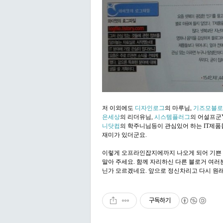
저 이외에도
디자인로그
의 마루님,
기즈모블로
은세상
의 리더유님,
시스템플러그
의 어설프군
니닷컴
의 학주니님등이 관심있어 하는 IT제품
재미가 있더군요.
이렇게 오프라인잡지에까지 나오게 되어 기쁜 
말아 주세요. 함께 자리하신 다른 블로거 여러
닌가 모르겠네요. 앞으로 정신차리고 다시 원래 
구독하기