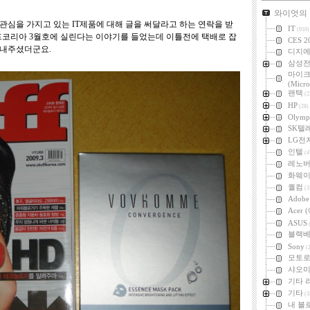
카테고리
와이엇의
관심을 가지고 있는 IT제품에 대해 글을 써달라고 하는 연락을 받
IT
(910)
프코리아 3월호에 실린다는 이야기를 들었는데 이틀전에 택배로 잡
CES 2
보내주셨더군요.
디지
삼성
마이
(Micro
팬택
(2
HP
(28)
Olymp
SK텔
LG전
인텔
(4
레노
화웨
퀄컴
(3
Adob
Acer
ASUS
(
블랙
Sony
(2
모토
샤오미 
기타 
기타
(3
내 블