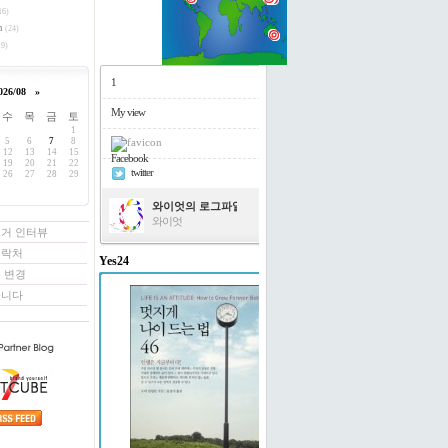
16)
h
(24)
9)
1
026/08
»
My view
수
목
금
토
1
5
6
7
8
12
13
14
15
Facebook
19
20
21
22
twitter
26
27
28
29
와이엇의 로그파일
와이엇
로거 인터뷰
연락처
Yes24
 변경
멋지게 나이 드는 법 46
꿉니다
도티 빌링턴 저/윤경미 역