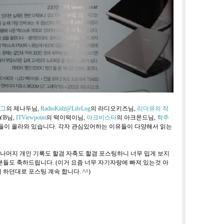
그
의 제나두님,
RadioKidz@LifeLog
의 라디오키즈님,
리더유의 작
YB님,
ITViewpoint
의 떡이떡이님,
아크비스타
의 아크몬드님,
학주
들이 올라와 있습니다. 각자 관심있어하는 이유들이 다양해서 읽는
나머지 개인 기록도 할겸 자축도 할겸 포스팅하니 너무 밉게 보지
분들도 축하드립니다. (이거 요즘 너무 자기자랑에 빠져 있는것 아
하던대로 포스팅 계속 합니다. ^^)