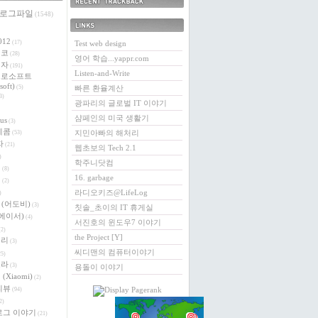
 로그파일
최근에 받은 트랙백
(1548)
링크
012
(17)
Test web design
에코
(28)
영어 학습...yappr.com
전자
(191)
Listen-and-Write
크로소프트
soft)
(5)
빠른 환율계산
3)
광파리의 글로벌 IT 이야기
샴페인의 미국 생활기
us
(3)
레콤
지민아빠의 해처리
(53)
자
(21)
웹초보의 Tech 2.1
)
학주니닷컴
버
(8)
16. garbage
이
(2)
라디오키즈@LifeLog
)
e (어도비)
(3)
칫솔_초이의 IT 휴게실
 (에이서)
(4)
서진호의 윈도우7 이야기
2)
the Project [Y]
베리
(3)
씨디맨의 컴퓨터이야기
5)
로라
(3)
용돌이 이야기
(Xiaomi)
(2)
리뷰
(94)
2)
로그 이야기
(21)