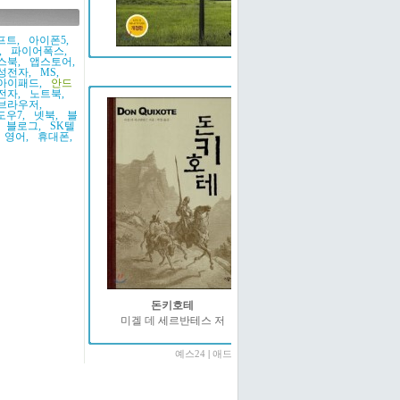
프트,
아이폰5,
,
파이어폭스,
스북,
앱스토어,
예스24
성전자,
MS,
아이패드,
안드
전자,
노트북,
브라우저,
도우7,
넷북,
블
블로그,
SK텔
영어,
휴대폰,
돈키호테
미겔 데 세르반테스 저
예스24
|
애드온2