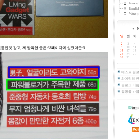
News
(
Englis
Wine
(1
«
2
일
월
화
2
3
4
물인것 같고, 제 짤막한 글은 68페이지에 실렸더군요.
9
10
11
16
17
18
23
24
25
30
31
베스트 블
와이엇의 
블로그 이름
필명을 바