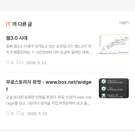
더보기
IT
의 다른 글
웹3.0 시대
글 내용
벌써 웹3.0 시대가 다가오고 있는 모양입니다. 웹2.0이 아
직 진행중임에도, 1~2년전부터 이미 조금씩 알려진 바와
같이 웹 3.0에 대한 논의가 전문가들로부터 나오고 있습니
0
1
2008. 5. 23.
다. 처음에 웹 1.0이 뭔지도 몰랐던 시대에, 어느날 갑자기
웹2.0이라는 말이 나왔을때부터 이미 웹3.0에 대한 얘기
가 나올것이라는 예상을 했지만서도 말입니다. 웹1.0은 W
무료스토리지 위젯 - www.box.net/widge
WW으로 대변되는 웹운영자(contents provider), 또는
정보생산자의 일방적인 정보전달과 그것에 대한 소비가 이
t
글 내용
뤄지는 일방통행식 웹이었다고 생각됩니다. 그에 반해 웹
오늘 또다른 유용한 위젯을 찾았다. 무료 1GB의 web sto
2.0은 정보를 생산하는 주체가 일방적이지 않고 소비자가
rage를 얻고 그림이나 음악을 직접 위젯상에서 보고 들을
정보를 받아 다시 재생산하는 쌍방향성을 가진 웹이며, 여
수 있으며 다른 형식의 파일은 다운로드 받을수 있다. ww
기에는 UCC, 블로그, 위키피디아등이 속하며 이는 소비자
0
0
2008. 5. 20.
w.box.net/widget 에 가서 Lite(무료)를 선택하고 간단
의 적극적인 참..
한 등록만 하면 된다. 더 많은 자료를 업로드 하거나, 용량
이 큰 파일을 업로드 하려면 매월 $7.95 또는 $19.95을
지불해야 한다. 무료 사용의 경우에는 한번 올릴수 있는 파