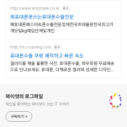
http://www.amgtrade.co.kr
광고
폐휴대폰못쓰는휴대폰수출전문
폐휴대폰폐스마트폰수출전문업체전국최대물량전국최고가
개당및kg매입단체및개인
http://m.coupang.com
광고
휴대폰수출 쿠팡 쾌적하고 빠른 속도
갤러리를 채울 훌륭한 사진. 휴대폰수출, 와우회원 무료배송
으로 만나보세요. 휴대폰, 다채로운 컬러와 섬세한 디자인으
로 당신의 개성을 표현하세요.
로그 정보
와이엇의 로그파일
와인을 좋아하는 와이엇이 쓰는 IT 이야기
구독하기