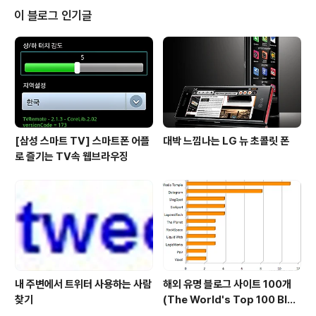
일의 크기가 10MB로 제한되어 있기 때문이다. 또, file을
이 블로그 인기글
다른 사람과 share해서 다운로드 받도록 할수도 있고 해
보지는 않았지만 MS-Outlook도 연동할 수 있는것 같다.
위젯박스 스타일은 Advanced type과 Basic type 두
가지중 선택해서 만들수있다. Blo..
[삼성 스마트 TV] 스마트폰 어플
대박 느낌나는 LG 뉴 초콜릿 폰
로 즐기는 TV속 웹브라우징
내 주변에서 트위터 사용하는 사람
해외 유명 블로그 사이트 100개
찾기
(The World's Top 100 Blog
s & Their Hosts)