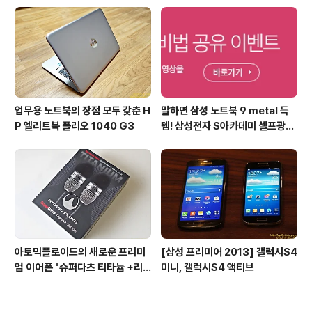
업무용 노트북의 장점 모두 갖춘 H
말하면 삼성 노트북 9 metal 득
P 엘리트북 폴리오 1040 G3
템! 삼성전자 S아카데미 셀프광고
어워드 이벤트
아토믹플로이드의 새로운 프리미
[삼성 프리미어 2013] 갤럭시S4
엄 이어폰 "슈퍼다츠 티타늄 +리
미니, 갤럭시S4 액티브
모트"