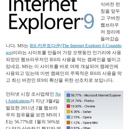
식버전 런
칭을 앞두
고 구버전
웹브라우
저 정리에
들어갔습
니다. MS는
IE6 카운트다운(The Internet Explorer 6 Countdo
wn)
이라는 사이트를 만들어 가장 오랫동안 인기리에 사용
되었던 웹브라우저인 IE6의 사용을 막는 캠페인을 벌이고
있네요. MS는 이 사이트를 바로 어제 개설되어 캠페인에
사용되고 있는데 이번 캠페인의 주목적은 IE6의 사용을 막
고 최신 버전인 IE9의 확산을 위한 선조치로 보입니다.
인터넷 시장 조사업체인
Ne
t Applcations
가 지난 3월4일
발표한 2011년 2월 웹브라
우저 점유율을 보면 MS의 I
E는 56.77%로 1월의 56%보
다 약간 상승하긴 했지만 역