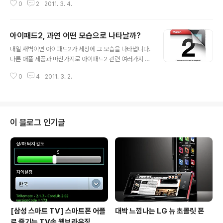
0
2
2011. 3. 4.
내놓기 마련인데 그중에서 최고로 뽑혔다는것은 그만큼 혁
신적이고 뛰어난 성능을 가진 스마트폰임을 공개적으로 인
정받았다고 할수 있을겁니다. 이틀전 열린 아트릭스 신제
아이패드2, 과연 어떤 모습으로 나타날까?
품 발표회에서도 그런점을 십분 느낄수 있었습니다. 지난
글 내용
3월4일 서울 하야트 호텔에서 열린 신제품 발표 행사에서
내일 새벽이면 아이패드2가 세상에 그 모습을 나타냅니다.
아트릭스의 모습을 직접 보고 왔는데 기대 이상으로 멋지
다른 애플 제품과 마찬가지로 아이패드2 관련 여러가지 루
고 혁신적인 제품인것 같더군요. 특히 랩독과 HD 멀티미디
머가 나오고 있는데 여러 루머들을 보면서 어떤 모습의 아
어독을 이용해 확장된 모바일 컴퓨팅 환경을 구현해낸 아
0
4
2011. 3. 2.
이패드2가 나올지 정리를 해보았습니다. 이중 과연 실제
이디어는 조금 복잡해 보이기도 했지만 매우 신선했고 저
아이패드2의 모습이 있을지... 한번 알아볼까요? 1. 아이패
의 머리에 작은 충격파를 안겨주었습니다. 미리 ..
드2, 더 얇고 가벼워진다 아이패드2는 1세대 아이패드보
다 훨씬 얇고 가벼워질것이라고 합니다. 아이패드의 강력
한 경쟁 제품인 갤럭시탭 10.1과 모토로라 줌이 아이패드
이 블로그 인기글
와 비슷한 크기를 가지고 있지만 기존 아이패드보다 가벼
워 아이패드2가 얼마나 가볍게 나오는지가 관심의 대상이
되고 있습니다. 두께는 기존의 13.4mm에서 10mm로, 무
게는 730g(3G기준)에서 약 20% 가량 줄어든 600g정
도로 다이어트를 하고 나올것이라..
[삼성 스마트 TV] 스마트폰 어플
대박 느낌나는 LG 뉴 초콜릿 폰
로 즐기는 TV속 웹브라우징