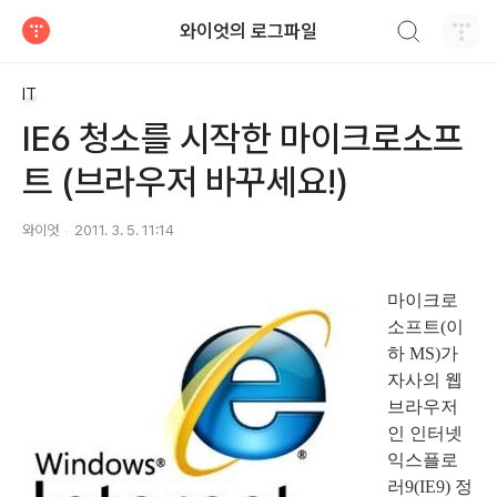
검색하기
와이엇의 로그파일
티스토리
IT
IE6 청소를 시작한 마이크로소프
트 (브라우저 바꾸세요!)
와이엇
2011. 3. 5. 11:14
마이크로
소프트(이
하 MS)가
자사의 웹
브라우저
인 인터넷
익스플로
러9(IE9) 정