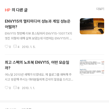
더보기
HP
의 다른 글
ENVY15의 멀티미디어 성능과 게임 성능은
어떨까?
글 내용
ENVY15 첫번째 리뷰 포스팅에서 ENVY15-1001TX의
멋진 외형에 대해 살펴 보았는데 이번에는 ENVY15의 멀
티미디어 성능을 한번 알아보겠습니다. ENVY15의 뛰어난
0
4
2010. 1. 5.
성능을 그냥 블로깅이나 웹서핑에만 사용하기는 아깝기도
하고 얼마나 뛰어난 성능을 보이는지 확인도 하고 싶더군
요. 우선 DVD 영화를 한편 감상해 보려고 합니다. ENVY1
최고 스펙의 노트북 ENVY15, 어떤 모습일
5는 FULL HD 해상도인 1920X1080를 지원하기 때문
에 FULL HD 영화가 좋겠죠? 여기서 잠깐 HP 홈페이지에
까?
글 내용
서 제공하는 해상도별 화면 크기를 비교하는 사진을 한번
어느덧 2010년 새해가 되었네요. 제 블로그를 애독해 주
볼까요? 아래와 같은 영상을 HD로 보면 그림과 같이 파란
시고 방문해 주시는 여러분들에게 감사의 말씀을 드리고
색 네모 크기인데 FULL HD로 보면 노란색 크기로 보인다
새해에도 하시는 일 모두 잘 풀리시기를 바랍니다. 새해 첫
는 거죠. 만약에 HD 영상을 노란색 네모 크기로 키운다면
0
8
2010. 1. 1.
포스팅으로 아주 매력적인 노트북을 소개해 드리려고 합니
어떻게 될까..
다. 현재 노트북 하나를 리뷰중인데 이번에 리뷰하고 있는
노트북은 HP 노트북중에서 최고의 사양을 자랑하는 ENV
Y15라는 제품입니다. ENVY15는 지난 9월에 출시된 HP
의 프리미엄 노트북으로 인텔의 최신 코어 i7을 적용한 노