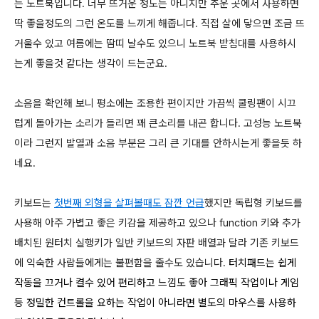
는 노트북입니다. 너무 뜨거운 정도는 아니지만 추운 곳에서 사용하면
딱 좋을정도의 그런 온도를 느끼게 해줍니다. 직접 살에 닿으면 조금 뜨
거울수 있고 여름에는 땀띠 날수도 있으니 노트북 받침대를 사용하시
는게 좋을것 같다는 생각이 드는군요.
소음을 확인해 보니 평소에는 조용한 편이지만 가끔씩 쿨링팬이 시끄
럽게 돌아가는 소리가 들리면 꽤 큰소리를 내곤 합니다. 고성능 노트북
이라 그런지 발열과 소음 부분은 그리 큰 기대를 안하시는게 좋을듯 하
네요.
키보드는
첫번째 외형을 살펴볼때도 잠깐 언급
했지만 독립형 키보드를
사용해 아주 가볍고 좋은 키감을 제공하고 있으나 function 키와 추가
배치된 원터치 실행키가 일반 키보드의 자판 배열과 달라 기존 키보드
에 익숙한 사람들에게는 불편함을 줄수도 있습니다.
터치패드는 쉽게
작동을 끄거나 켤수 있어 편리하고 느낌도 좋아 그래픽 작업이나 게임
등 정밀한 컨트롤을 요하는 작업이 아니라면 별도의 마우스를 사용하