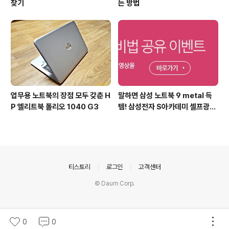
찾기
는 방법
업무용 노트북의 장점 모두 갖춘 H
말하면 삼성 노트북 9 metal 득
P 엘리트북 폴리오 1040 G3
템! 삼성전자 S아카데미 셀프광고
어워드 이벤트
의안내
티스토리
로그인
고객센터
© Daum Corp.
0
0