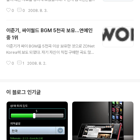
살펴보면 구글의 전세계 시장점유율은 78.16%로 지난달
0
0
2008. 8. 3.
보다 약 0.19% 하락했으며 야후는 12.03%로 약 0.25%
증가했고 MSN도 약 0.03% 증가했습니다. 그밖에 AOL
이나, Microsoft Live Search, Ask등은 모두 약 0.04
이준기, 싸이월드 BGM 5천곡 보유…연예인
~0.07의 하락세를 보였습니다. 여전히 google이 강세지
만 Yahoo가 이번달에는 칼아이칸이 Microsoft와의 합
중 1위
글 내용
병을 요구하는등의 공세에도 불구하고 점유율을 약간이나
이준기가 싸이 BGM을 5천곡 이상 보유한 것으로 ZDNet
마 회복한게 주목할만 합니다. Month Google - Global
Korea에 보도 되었다. 자기 자신이 직접 구매한 곡도 많지
Yahoo - Global MSN - Global AOL - Global Micr
만 팬들로부터 받은 음악 선물이나 도토리도 많은 것으로
osoft ..
0
1
2008. 8. 2.
나타났다. 김태정 기자(tjkim@zdnet.co.kr) 2008/07/
31 [지디넷코리아]'일지매' 이준기가 싸이월드 음악(BG
M)을 무려 5천여곡이나 보유한 것으로 나타났다. SK커뮤
니케이션즈 집계 결과에 따르면, 이준기가 보유하고 있는
BGM 수는 5,031곡에 달한다. 최근 화제 속에 종영한 드
이 블로그 인기글
라마 '일지매'로 최고의 사랑을 받은 이준기는 평소 팬들로
부터 도토리나 음악 선물을 많이 받고 있으며, 자신이 직접
구매한 곡도 많은 것으로 나타났다. 뒤를 이어서는 드라마
'커피프린스 1호점'으로 최고의 인기를 누렸던 배우 공유가
..