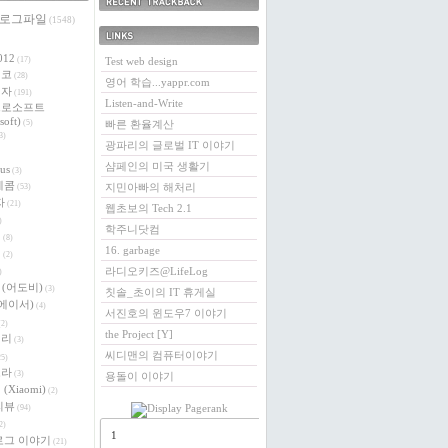
 로그파일
최근에 받은 트랙백
(1548)
링크
012
(17)
Test web design
에코
(28)
영어 학습...yappr.com
전자
(191)
Listen-and-Write
크로소프트
soft)
(5)
빠른 환율계산
3)
광파리의 글로벌 IT 이야기
샴페인의 미국 생활기
us
(3)
레콤
지민아빠의 해처리
(53)
자
(21)
웹초보의 Tech 2.1
)
학주니닷컴
버
(8)
16. garbage
이
(2)
라디오키즈@LifeLog
)
e (어도비)
(3)
칫솔_초이의 IT 휴게실
 (에이서)
(4)
서진호의 윈도우7 이야기
2)
the Project [Y]
베리
(3)
씨디맨의 컴퓨터이야기
5)
로라
(3)
용돌이 이야기
(Xiaomi)
(2)
리뷰
(94)
2)
1
로그 이야기
(21)