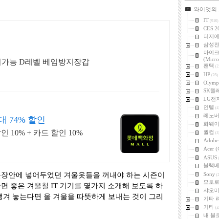
카테고리
와이엇의
IT
(910)
CES 2
디지
삼성
마이
(Micro
CE 터치가능 D레벨 베임방지장갑
팬택
(2
HP
(28)
Olymp
SK텔
LG전
인텔
(4
레노
 74% 할인
화웨
10% + 카드 할인 10%
퀄컴
(3
Adob
Acer
ASUS
(
블랙
옷장안에 넣어두었던 겨울옷들을 꺼내야 하는 시즌이
Sony
(2
모토
면 좋은 겨울철 IT 기기를 몇가지 소개해 보도록 하
샤오미 
챙겨 놓는다면 올 겨울을 따뜻하게 보내는 것이 그리
기타 
기타
(3
내 블