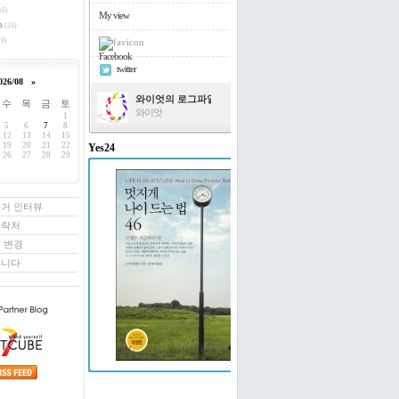
16)
My view
h
(24)
9)
Facebook
twitter
026/08
»
와이엇의 로그파일
수
목
금
토
와이엇
1
5
6
7
8
12
13
14
15
19
20
21
22
Yes24
26
27
28
29
멋지게 나이 드는 법 46
도티 빌링턴 저/윤경미 역
로거 인터뷰
연락처
 변경
꿉니다
예스24