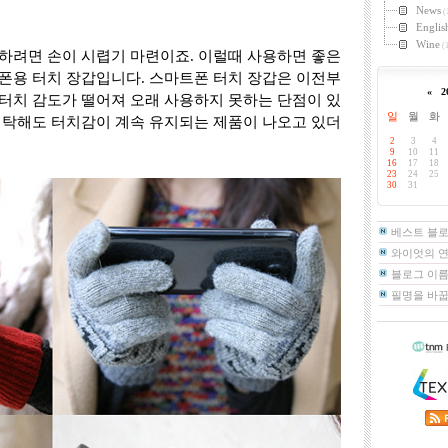
News
(
Englis
Wine
(1
하려면 손이 시렵기 마련이죠. 이럴때 사용하면 좋은
폰용 터치 장갑입니다. 스마트폰 터치 장갑은 이전부
«
2
터치 감도가 떨어져 오래 사용하지 못하는 단점이 있
일
월
화
세탁해도 터치감이 계속 유지되는 제품이 나오고 있더
2
3
4
9
10
11
16
17
18
23
24
25
30
31
베스트 블
와이엇의 
블로그 이름
필명을 바