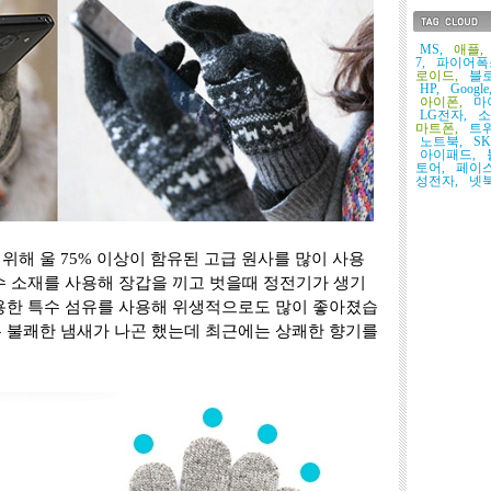
태그목록
MS,
애플,
7,
파이어폭
로이드,
블로
HP,
Google
아이폰,
마
LG전자,
소
마트폰,
트위
노트북,
S
아이패드,
토어,
페이스
성전자,
넷북
위해 울 75% 이상이 함유된 고급 원사를 많이 사용
수 소재를 사용해 장갑을 끼고 벗을때 정전기가 생기
적용한 특수 섬유를 사용해 위생적으로도 많이 좋아졌습
는 불쾌한 냄새가 나곤 했는데 최근에는 상쾌한 향기를