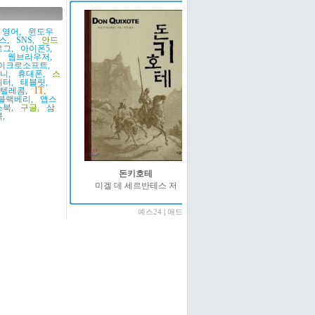
영어,
윈도우
스,
SNS,
안드
그,
아이폰5,
,
웹브라우저,
이크로소프트,
니,
휴대폰,
스
터,
태블릿,
IT,
K텔레콤,
블랙베리,
앱스
북,
구글,
삼
,
돈키호테
미겔 데 세르반테스 저
예스24
|
애드온2