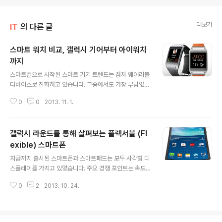
더보기
IT
의 다른 글
스마트 워치 비교, 갤럭시 기어부터 아이워치
까지
글 내용
스마트폰으로 시작된 스마트 기기 트렌드는 점차 웨어러블
디바이스로 진화하고 있습니다. 그중에서도 가장 부담없고
거부감 없이 착용할 수 있는 것은 손목시계 형태의 스마트
0
0
2013. 11. 1.
워치라고 할 수 있죠. 최근 소개된 스마트 워치는 어떤 것들
이 있는지 알아보고 각 제품의 특징을 살펴보는것도 흥미
로운 일이라고 하겠습니다. 각 제품별 디스플레이, 디자인,
갤럭시 라운드를 통해 살펴보는 플렉서블 (Fl
기능, 호환성, 배터리 등을 위주로 정리해 보았습니다. 삼성
갤럭시 기어 갤럭시 기어는 삼성전자의 첫번째 웨어러블
exible) 스마트폰
글 내용
디바이스로 애플의 아이워치, 소니의 스마트워치 등 최근
지금까지 출시된 스마트폰과 스마트패드는 모두 사각형 디
불고 있는 스마트 워치 열풍 확산의 문을 열었습니다. 갤럭
스플레이를 가지고 있었습니다. 주요 경쟁 포인트는 속도
시 기어는 800MHz 엑시노스 싱글코어 AP, 512 MB RA
와 화질이었죠. 그러나, 지난 10일 출시된 스마트폰 "갤럭
M, 190만 화소 카메라, 4GB 저장공간을 가지고 있는데
0
2
2013. 10. 24.
시 라운드"를 기점으로 플렉서블 (Flexible) 스마트폰 시
요, 두께 11.1mm..
대가 열리면서 속도와 화질 이외에 디자인이 새로운 경쟁
요소로 작용할 것으로 보입니다. 삼성전자가 지난 10일 출
시한 세계 최초의 플렉서블 디스플레이가 적용된 커브드