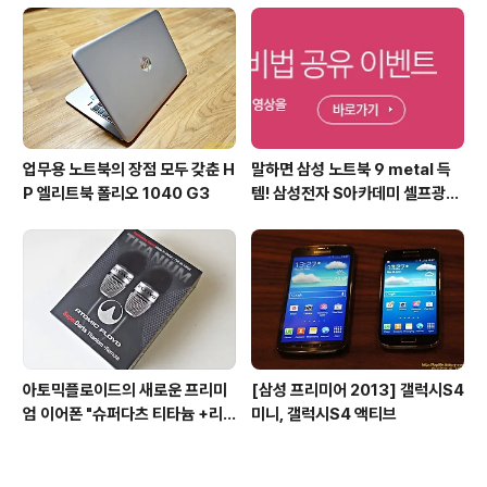
업무용 노트북의 장점 모두 갖춘 H
말하면 삼성 노트북 9 metal 득
P 엘리트북 폴리오 1040 G3
템! 삼성전자 S아카데미 셀프광고
어워드 이벤트
아토믹플로이드의 새로운 프리미
[삼성 프리미어 2013] 갤럭시S4
엄 이어폰 "슈퍼다츠 티타늄 +리
미니, 갤럭시S4 액티브
모트"