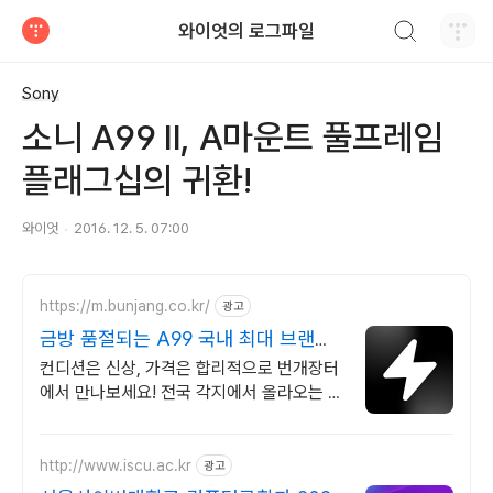
검색하기
와이엇의 로그파일
티스토리
Sony
소니 A99 II, A마운트 풀프레임
플래그십의 귀환!
와이엇
2016. 12. 5. 07:00
https://m.bunjang.co.kr/
광고
금방 품절되는 A99 국내 최대 브랜드
중고거래
컨디션은 신상, 가격은 합리적으로 번개장터
에서 만나보세요! 전국 각지에서 올라오는 전
국구 최다 상품 매일 10만 개 이상의 신규 상
품 업로드
http://www.iscu.ac.kr
광고