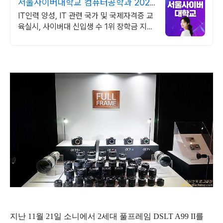
서울사이버대학교 컴퓨터공학과 2026
가을학기 신편입생
IT인력 양성, IT 관련 국가 및 국제자격증 교
육실시, 사이버대 신입생 수 1위 장학금 지급
1위, 학사 석사 박사 온라인복수학위까지
지난 11월 21일 소니에서 2세대 풀프레임 DSLT A99 II를