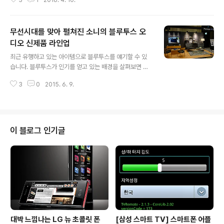
좋은 시간을 가진것 같네요. 이날 발표된 제품은 사진에서
버튼과 볼륨 버튼, 그리고 카메라 셔터 버튼을..
보는 것처럼 무선 포터블 스피커 'h.ear go'와 무선 스테
레오 헤드폰'h.ear on wireless NC', 무선 스테레오 이
무선시대를 맞아 펼쳐진 소니의 블루투스 오
어폰 'h.ear in Wireless' 등 'h.ear' 무선 시리즈 3종입
니다. 이날 발표된 5가지 색상중에서 개인적으로는 엘로우
디오 신제품 라인업
글 내용
색상이 깔끔하게 잘 나온것 같아 가장 마음에 들더군요. 물
최근 유행하고 있는 아이템으로 블루투스를 얘기할 수 있
론 열정적인 레드 색상도 좋은 것 같습니다. 여성분들이 좋
습니다. 블루투스가 인기를 얻고 있는 배경을 살펴보면 스
아하실 것 같네요. 역시나 여성 취향의 핑크 색상도 괜찮더
마트폰, 태블릿 등 모바일 디바이스가 널리 보급된 것도 많
군요. 요즘엔 남자분들도 핑크색 많이들 좋아하시죠...
3
0
2015. 6. 9.
은 영향을 끼쳤다고 할 수 있습니다. 이 같은 생각은 지난달
소니코리아가 발표한 프리미엄 블루투스 오디오 라인업을
보고 다시 한번 확인할 수 있었습니다. 지난 5월 27일 동
대문 JW메리어트 호텔에서 소니 코리아의 블루투스 오디
오 신제품이 대거 공개되어 어떤 제품들이 나왔는지 잠시
이 블로그 인기글
다녀왔습니다. 이날 공개된 제품은 SRS-X 블루투스 스피
커 3종과 블루투스 헤드폰 MDR-1ABT으로 블루투스 오
디오를 좋아하는 저로서는 매우 관심이 가는 제품들이었습
니다. 이날 공개된 블루투스 오디오 신제품의 특징으로는
지금까지의 블루투스 오디오보다 음질을 훨..
대박 느낌나는 LG 뉴 초콜릿 폰
[삼성 스마트 TV] 스마트폰 어플