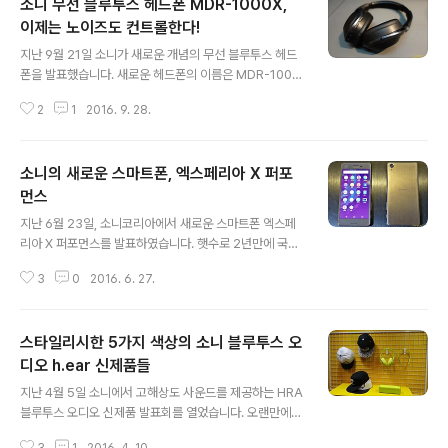
소니 무선 블루투스 헤드폰 MDR-1000X,
이제는 노이즈도 컨트롤한다!
글 내용
지난 9월 21일 소니가 새로운 개념의 무선 블루투스 헤드
폰을 발표했습니다. 새로운 헤드폰의 이름은 MDR-1000
X로 소음을 차단시켜주는 노이즈 캔슬링 기능을 가진 헤드
2
1
2016. 9. 28.
폰입니다. 그런데, 소니는 이 헤드폰의 노이즈 차단 기능을
노이즈 캔슬링이라고 하지 않고 "노이즈 컨트롤"이라고 부
르더군요. 소음을 차단하는 게 아니고 소음을 제어한다니...
소니의 새로운 스마트폰, 엑스페리아 X 퍼포
처음에는 무슨 뜻인지 이해하기 어려웠는데 제품을 착용해
서 사용해 보니 그 의미를 알겠더군요. 그동안 헤드폰은 소
먼스
글 내용
리에 집중하기 위해 외부의 소음을 차단시키는데 중점을
지난 6월 23일, 소니코리아에서 새로운 스마트폰 엑스페
두었습니다. 불필요한 외부의 소음이 사용자의 귀에 들어
리아 X 퍼포먼스를 발표하였습니다. 햇수로 2년만에 국내
올 수 없도록 꼭꼭 틀어막아야 헤드폰에서 나오는 소리를
에 발표되는 신제품인지라 궁금한 점이 많아 오랜만에 발
제대로 들을 수 있기 때문이지요. 이는 지극히 당연하고 옳
3
0
2016. 6. 27.
표 장소에 찾아 갔네요. 일단 외형을 먼저 살펴보면 소니 특
은 방법이며 앞으로도 노이즈를 차단하..
유의 직관적이고 심플한 디자인이 그대로 적용되었습니다.
디스플레이가 있는 제품 상단에는 어떤 버튼도 보이지 않
스타일리시한 5가지 색상의 소니 블루투스 오
도록 처리했고 부드럽게 이어지는 모서리의 곡면 글래스와
군더더기 없고 깔끔한 마감은 견고한 메탈 소재와 잘 어울
디오 h.ear 신제품들
글 내용
리는 것 같더군요. 부드럽고 심플한 디자인은 직접 잡아보
지난 4월 5일 소니에서 고해상도 사운드를 제공하는 HRA
면 더 확실하게 느낄수 있습니다. 제품 어디를 잡아도 편안
블루투스 오디오 신제품 발표회를 열었습니다. 오랜만에
한 느낌을 주는 그립감은 최근 만져본 스마트폰 중에서 최
신제품 발표회에 참석해서 다양한 제품을 직접 만져보고
상위권이 아닐까 하는 생각이 드는군요. 우측면에는 전원
3
1
2016. 4. 10.