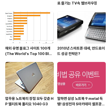
로 즐기는 TV속 웹브라우징
해외 유명 블로그 사이트 100개
2010년 스마트폰 대세, 안드로이
(The World's Top 100 Blog
드 성공 전략은?
s & Their Hosts)
업무용 노트북의 장점 모두 갖춘 H
말하면 삼성 노트북 9 metal 득
P 엘리트북 폴리오 1040 G3
템! 삼성전자 S아카데미 셀프광고
어워드 이벤트