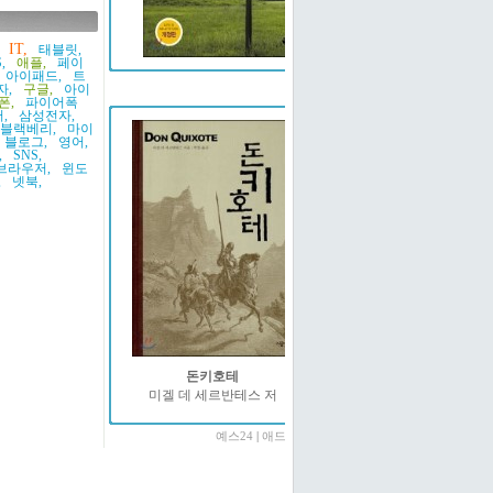
IT,
태블릿,
,
애플,
페이
아이패드,
트
예스24
자,
구글,
아이
폰,
파이어폭
,
삼성전자,
블랙베리,
마이
블로그,
영어,
,
SNS,
브라우저,
윈도
,
넷북,
돈키호테
미겔 데 세르반테스 저
예스24
|
애드온2