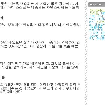
못한 부분을 보충하는 데 더없이 좋은 공간이다. 가
해서 아이 스스로 독서 습관을 자연스럽게 들이도록
태그목록
안드로이드,
아이폰,
MS
스북,
소니,
져라
위터,
LG전
폰5,
스마트
없이 성적에만 관심을 가질 경우 자칫 아이 인격형성
스,
앱스토어
SK텔레콤,
크로소프트,
노트북,
HP
Google,
웹
우7,
휴대폰
자신감이 없으면 실수가 잦아져 나중에는 의욕까지 잃
하는 것이 있으면 크게 칭찬하고, 실수를 했을 때는
적인 생각과 판단을 배우게 되고, 그것을 표현하는 방
 시간을 정하거나, 식사 시간을 이용해 얘기를 많이
여라
습 효과가 크게 달라진다. 편안하고 안정적인 집안 분
 만들어주는 것이 중요하다. 부모가 먼저 공부한다면
도 따라 한다.