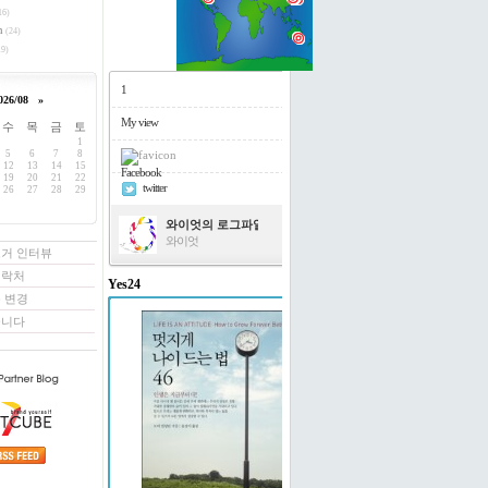
16)
h
(24)
9)
1
026/08
»
My view
수
목
금
토
1
5
6
7
8
12
13
14
15
Facebook
19
20
21
22
twitter
26
27
28
29
와이엇의 로그파일
와이엇
로거 인터뷰
연락처
Yes24
 변경
멋지게 나이 드는 법 46
꿉니다
도티 빌링턴 저/윤경미 역