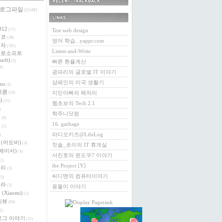
 로그파일
최근에 받은 트랙백
(1548)
링크
012
(17)
Test web design
에코
(28)
영어 학습...yappr.com
전자
(191)
Listen-and-Write
크로소프트
soft)
(5)
빠른 환율계산
3)
광파리의 글로벌 IT 이야기
샴페인의 미국 생활기
us
(3)
레콤
지민아빠의 해처리
(53)
자
(21)
웹초보의 Tech 2.1
)
학주니닷컴
버
(8)
16. garbage
이
(2)
라디오키즈@LifeLog
)
e (어도비)
(3)
칫솔_초이의 IT 휴게실
 (에이서)
(4)
서진호의 윈도우7 이야기
2)
the Project [Y]
베리
(3)
씨디맨의 컴퓨터이야기
5)
로라
(3)
용돌이 이야기
(Xiaomi)
(2)
리뷰
(94)
2)
로그 이야기
(21)