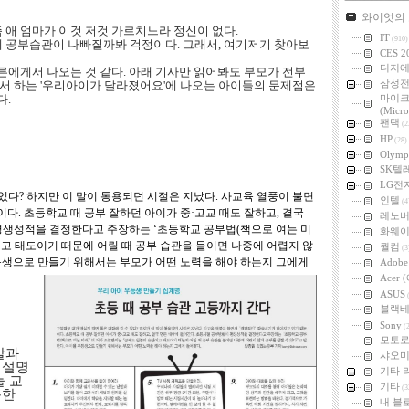
카테고리
와이엇의
애 엄마가 이것 저것 가르치느라 정신이 없다.
IT
(910)
 공부습관이 나빠질까봐 걱정이다. 그래서, 여기저기 찾아보
CES 2
디지
른에게서 나오는 것 같다. 아래 기사만 읽어봐도 부모가 전부
삼성
에서 하는 '우리아이가 달라졌어요'에 나오는 아이들의 문제점은
다.
마이
(Micro
팬택
(2
HP
(28)
Olymp
SK텔
LG전
있다? 하지만 이 말이 통용되던 시절은 지났다. 사교육 열풍이 불면
인텔
(4
다. 초등학교 때 공부 잘하던 아이가 중·고교 때도 잘하고, 결국
레노
평생성적을 결정한다고 주장하는 ‘초등학교 공부법(책으로 여는 미
화웨
이고 태도이기 때문에 어릴 때 공부 습관을 들이면 나중에 어렵지 않
퀄컴
(3
우등생으로 만들기 위해서는 부모가 어떤 노력을 해야 하는지 그에게
Adob
Acer
ASUS
(
블랙
Sony
(2
모토
말과
샤오미 
 설명
기타 
늘 교
기타
(3
독한
내 블