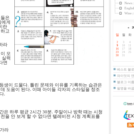
News
(
Englis
Wine
(1
모들은
님에게
이란
«
2
 하고
일
월
화
2
3
4
각하라
9
10
11
16
17
18
23
24
25
이 모
30
31
 실력
있다면
베스트 블
와이엇의 
블로그 이름
등생이 드물다. 틀린 문제와 이유를 기록하는 습관은
필명을 바
데 도움이 된다. 이때 아이들 각자의 스타일을 창조
다.
은 하루 평균 2시간 30분. 주말이나 방학 때는 시청
전을 안 보게 할 수 없다면 텔레비전 시청 계획표를
 가라