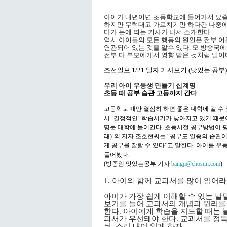
아이가 내년이면 초등학교에 들어가서 요즘 
하지만 무턱대고 가르치기만 하다간 나중에
다가 눈에 띄는 기사가 나서 소개한다.
역시 아이들의 모든 행동의 원인은 전부 어
연관되어 있는 것을 알수 있다. 모 방송국
전부 다 부모에게서 영향 받은 것처럼 말이
조선일보 1/21 일자 기사보기 (맛있는 공부)
우리 아이 우등생 만들기 십계명
초등 때 공부 습관 고등까지 간다
고등학교 때만 열심히 하면 좋은 대학에 갈 수 
서 ‘결정적인’ 학습시기가 낮아지고 있기 때문이
명문 대학에 들어간다. 초등시절 공부방법이 
래)’의 저자 조호현씨는 “공부도 일종의 습관
게 공부를 잘할 수 있다”고 말한다. 아이를 
들어봤다.
(방종임 맛있는공부 기자
bangji@chosun.com
)
1. 아이와 함께 교과서를 많이 읽어라
아이가 가장 쉽게 이해할 수 있는 낱
보기를 들어 교과서의 개념과 원리를
한다. 아이에게 학습을 지도할 때는 
과서가 우선돼야 한다. 교과서를 정
뒤, 소리 내어 읽게 하자.