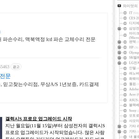
카테고리
와이엇의
IT
(910)
CES 2
디지
삼성
스
마이
(Micro
매 파손수리, 맥북액정 lcd 파손 교체수리 전문
팬택
(2
HP
(28)
Olymp
SK텔
LG전
55463
광고
인텔
(4
레노
리전문
화웨
 믿고찾는수리점, 무상A/S 1년보증, 카드결제
퀄컴
(3
Adob
Acer
ASUS
(
블랙
Sony
(2
모토
갤럭시S 프로요 업그레이드 시작
샤오미 
지난 월요일(11월 15일)부터 삼성전자의 갤럭시S
기타 
기타
프로요 업그레이드가 시작되었습니다. 많은 사람
(3
내 블