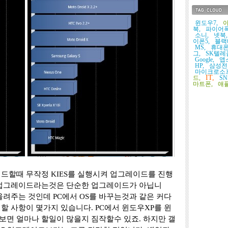
태그목록
윈도우7,
아
북,
파이어폭
소니,
넷북,
이폰5,
블랙
MS,
휴대폰
그,
SK텔레
Google,
앱
HP,
삼성전
마이크로소
IT,
드,
SN
마트폰,
애플
드할때 무작정 KIES를 실행시켜 업그레이드를 진행
 업그레이드라는것은 단순한 업그레이드가 아닙니
올려주는 것인데 PC에서 OS를 바꾸는것과 같은 커다
할 사항이 몇가지 있습니다. PC에서 윈도우XP를 윈
면 얼마나 할일이 많을지 짐작할수 있죠. 하지만 갤