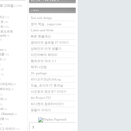
 로그파일
최근에 받은 트랙백
(1548)
링크
012
(17)
Test web design
에코
(28)
영어 학습...yappr.com
전자
(191)
Listen-and-Write
크로소프트
soft)
(5)
빠른 환율계산
3)
광파리의 글로벌 IT 이야기
샴페인의 미국 생활기
us
(3)
레콤
지민아빠의 해처리
(53)
자
(21)
웹초보의 Tech 2.1
)
학주니닷컴
버
(8)
16. garbage
이
(2)
라디오키즈@LifeLog
)
e (어도비)
(3)
칫솔_초이의 IT 휴게실
 (에이서)
(4)
서진호의 윈도우7 이야기
2)
the Project [Y]
베리
(3)
씨디맨의 컴퓨터이야기
5)
로라
(3)
용돌이 이야기
(Xiaomi)
(2)
리뷰
(94)
2)
1
로그 이야기
(21)