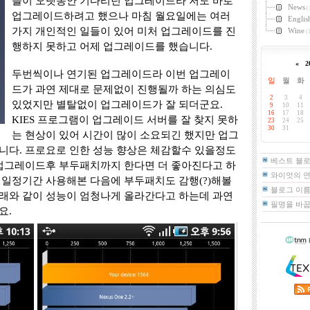
들이 오랫동안 기다리던 업그레이드라 저도 바로
News
(
업그레이드하려고 했으나 마침 월요일에는 여러
Englis
가지 개인적인 일들이 있어 미처 업그레이드를 진
Wine
(1
행하지 못하고 어제 업그레이드를 했습니다.
«
2
두번씩이나 연기된 업그레이드라 이번 업그레이
일
월
화
드가 과연 제대로 문제없이 진행될까 하는 의심도
2
3
4
있었지만 별탈없이 업그레이드가 잘 되더군요.
9
10
11
16
17
18
KIES 프로그램이 업그레이드 서버를 잘 찾지 못하
23
24
25
30
31
는 현상이 있어 시간이 많이 소요되긴 했지만 업그
니다. 프로요로 인한 성능 향상은 체감할수 있을정도
베스트 블
 업그레이드후 부두패치까지 한다면 더 좋아진다고 하
와이엇의 
 일정기간 사용해본 다음에 부두패치도 감행(?)해볼
블로그 이름
래와 같이 성능이 엄청나게 올라간다고 하는데 과연
필명을 바
요.