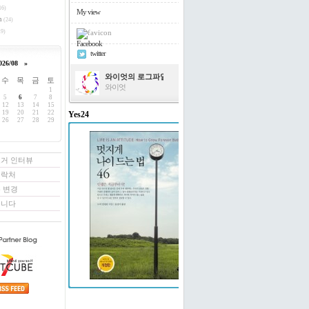
16)
My view
h
(24)
9)
Facebook
twitter
026/08
»
와이엇의 로그파일
수
목
금
토
와이엇
1
5
6
7
8
12
13
14
15
19
20
21
22
Yes24
26
27
28
29
멋지게 나이 드는 법 46
도티 빌링턴 저/윤경미 역
로거 인터뷰
연락처
 변경
꿉니다
예스24