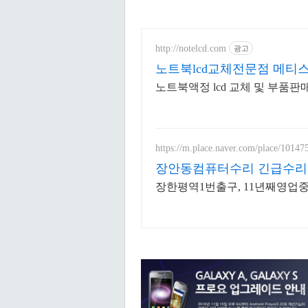
http://notelcd.com
광고
노트북lcd교체전문점 메티
노트북액정 lcd 교체 및 부품판
https://m.place.naver.com/place/10147
장안동컴퓨터수리 긴급수
장한평역1번출구, 11년째영업중,