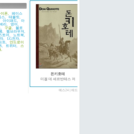
이폰,
페이스
스,
태블릿,
아이패드,
아
베리,
영어,
,
구글,
블로
콤,
웹브라우저,
스토어,
노트북,
자,
LG전자,
프트,
안드로이
S,
트위터,
스
,
돈키호테
미겔 데 세르반테스 저
예스24
|
애드온2