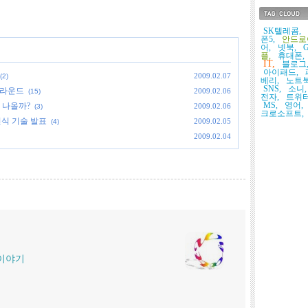
태그목록
SK텔레콤,
폰5,
안드로
어,
넷북,
G
플,
휴대폰,
IT,
블로그
아이패드,
2009.02.07
(2)
베리,
노트북
SNS,
소니,
2라운드
2009.02.06
(15)
전자,
트위터
MS,
영어,
 나올까?
2009.02.06
(3)
크로소프트,
인식 기술 발표
2009.02.05
(4)
2009.02.04
 이야기