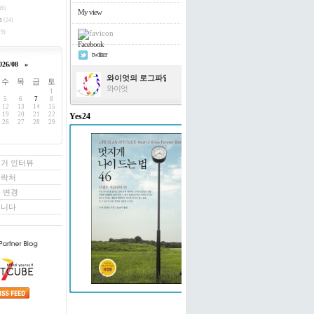
16)
My view
h
(24)
9)
Facebook
twitter
026/08
»
와이엇의 로그파일
수
목
금
토
와이엇
1
5
6
7
8
12
13
14
15
19
20
21
22
Yes24
26
27
28
29
멋지게 나이 드는 법 46
도티 빌링턴 저/윤경미 역
로거 인터뷰
연락처
 변경
꿉니다
예스24