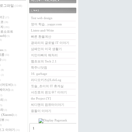
 로그파일
최근에 받은 트랙백
(1548)
링크
012
(17)
Test web design
에코
(28)
영어 학습...yappr.com
전자
(191)
Listen-and-Write
크로소프트
soft)
(5)
빠른 환율계산
3)
광파리의 글로벌 IT 이야기
샴페인의 미국 생활기
us
(3)
레콤
지민아빠의 해처리
(53)
자
(21)
웹초보의 Tech 2.1
)
학주니닷컴
버
(8)
16. garbage
이
(2)
라디오키즈@LifeLog
)
e (어도비)
(3)
칫솔_초이의 IT 휴게실
 (에이서)
(4)
서진호의 윈도우7 이야기
2)
the Project [Y]
베리
(3)
씨디맨의 컴퓨터이야기
5)
로라
(3)
용돌이 이야기
(Xiaomi)
(2)
리뷰
(94)
2)
1
로그 이야기
(21)