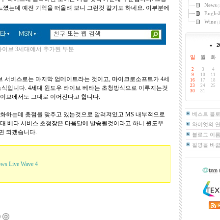
News
(
느꼈는데 예전 기억을 떠올려 보니 그런것 같기도 하네요. 이부분에
Englis
Wine
(1
«
2
라이브 3세대에서 추가된 부분
일
월
화
2
3
4
9
10
11
브 서비스로는 마지막 업데이트라는 것이고, 마이크로소프트가 4세
16
17
18
23
24
25
소식입니다. 4세대 윈도우 라이브 베타는 초청방식으로 이루지는것
30
31
라이브에서도 그대로 이어진다고 합니다.
적화하는데 촛점을 맞추고 있는것으로 알려져있고 MS 내부적으로
베스트 블
4세대 베타 서비스 초청장은 다음달에 발송될것이라고 하니 윈도우
와이엇의 
면 되겠습니다.
블로그 이름
필명을 바
ows Live Wave 4