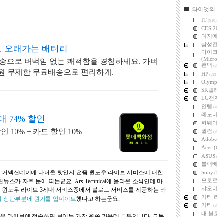
카테고리
와이엇의
IT
(910)
CES 2
디지
삼성
 오래가는 배터리
마이
(Micro
송으로 버벅임 없는 쾌적함을 경험하세요. 가벼
팬택
(2
회원 무제한 무료배송으로 편리하게.
HP
(28)
Olymp
SK텔
LG전
인텔
(4
레노
 74% 할인
화웨
10% + 카드 할인 10%
퀄컴
(3
Adob
Acer
ASUS
(
블랙
커넥션데이에 다녀온 탓인지 요즘 윈도우 라이브 서비스에 대한
Sony
(2
모토
뉴스가 자주 눈에 띄는군요. Ars Technical에 올라온 소식인데 마
샤오미 
윈도우 라이브 3세대 서비스중에서 블로그 서비스를 제공하는
라
기타 
의 상단부분에 뭔가를 업데이트
했다고 하는군요.
기타
(3
내 블
우 라이브에 접속하면 보이는 가장 윗쪽 가운데 부분입니다. 그동