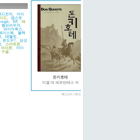
LG전자,
아이
이드,
앱스토
oogle,
HP,
애
웹브라우저,
,
파이어폭스,
페이스북,
블랙
,
태블릿,
윈도우7,
삼성
,
스마트폰,
아이폰,
마이
구글,
돈키호테
미겔 데 세르반테스 저
예스24
|
애드온2