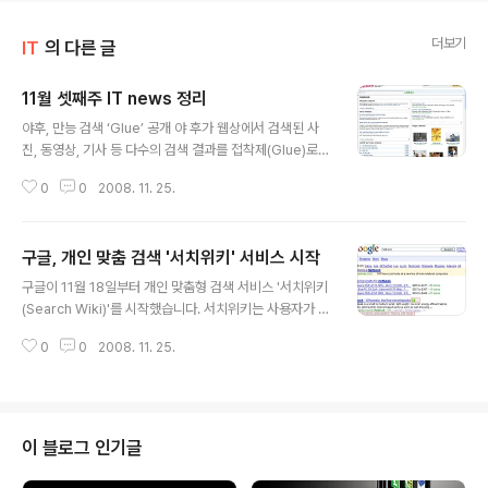
더보기
IT
의 다른 글
11월 셋째주 IT news 정리
글 내용
야후, 만능 검색 ‘Glue’ 공개 야 후가 웹상에서 검색된 사
진, 동영상, 기사 등 다수의 검색 결과를 접착제(Glue)로
조합한것 같이 하나의 화면에 보여주는 All-in-one 만능
0
0
2008. 11. 25.
검색 서비스 '야후! 글루(Yahoo! Glue)' 베타 버전을 공개
했습니다. 야후 Glue 서비스는 검색창인 글루잇(GLUE I
T!)에 검색어를 입력하면 검색어와 관련된 구글 블로그 검
구글, 개인 맞춤 검색 '서치위키' 서비스 시작
색 결과, 야후 Answer검색 결과, 뉴스기사, 웹상에 공개
글 내용
된 사진, 쇼핑 정보 등이 조합돼서 하나의 화면에 보여줍니
구글이 11월 18일부터 개인 맞춤형 검색 서비스 '서치위키
다. 인물을 검색하면 위키피디아와 동영상 등도 추가되어
(Search Wiki)'를 시작했습니다. 서치위키는 사용자가 구
검색결과로 나타납니다. Glue서비스는 이용자가 정리된
글에서 검색할 때 검색결과를 편집하는 개인화 기능을 지
검색 결과를 클릭하면 해당 웹 페이지로 링크되는 전통적
0
0
2008. 11. 25.
원하는데, 사용자들은 구글계정으로 로그인한뒤 원하는 검
인 검색 결과 노출 방식을 따르고 있으며, 옵션 검색없이..
색결과를 마크해 놓거나 원치 않는 정보를 지울 수 있습니
다. 그림1. Netbook의 Wikipedia 검색결과. 저를 포함
한 3명이 Promote했습니다. 녹색의 화살표(↑)를 누르
면 Promote되었다고 나오고 검색결과가 위로 올라갑니
이 블로그 인기글
다. 그림2. 검색결과중 2개를 제거(remove)한 내용이 화
면 아래쪽에 나옵니다. 오르쪽 Restore버튼을 누르면 다