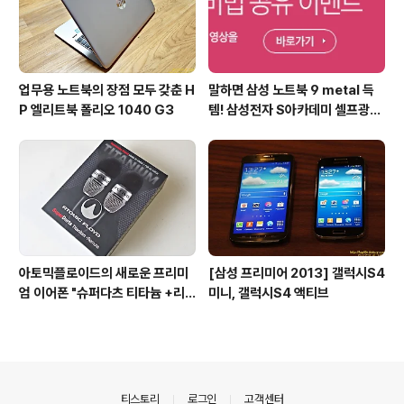
업무용 노트북의 장점 모두 갖춘 H
말하면 삼성 노트북 9 metal 득
P 엘리트북 폴리오 1040 G3
템! 삼성전자 S아카데미 셀프광고
어워드 이벤트
아토믹플로이드의 새로운 프리미
[삼성 프리미어 2013] 갤럭시S4
엄 이어폰 "슈퍼다츠 티타늄 +리
미니, 갤럭시S4 액티브
모트"
의안내
티스토리
로그인
고객센터