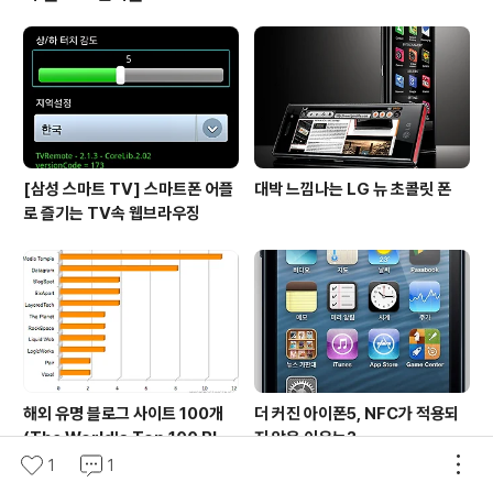
아나운서와 정인영 아나운서가 시디즈 의자 홍보 모델로
나오고 있었습니다. 예전에는 야구를 즐겨 봤는데 요즘 들
어 잘 보지 않다가 이 두 아나운서의 등장으로 안그래도 조
금씩 관심을 갖고 있었는데 시디즈라는 의자를 홍보하길래
어떤 의자인지 한번 살펴 보았습니다..
[삼성 스마트 TV] 스마트폰 어플
대박 느낌나는 LG 뉴 초콜릿 폰
로 즐기는 TV속 웹브라우징
해외 유명 블로그 사이트 100개
더 커진 아이폰5, NFC가 적용되
(The World's Top 100 Blog
지 않은 이유는?
s & Their Hosts)
1
1