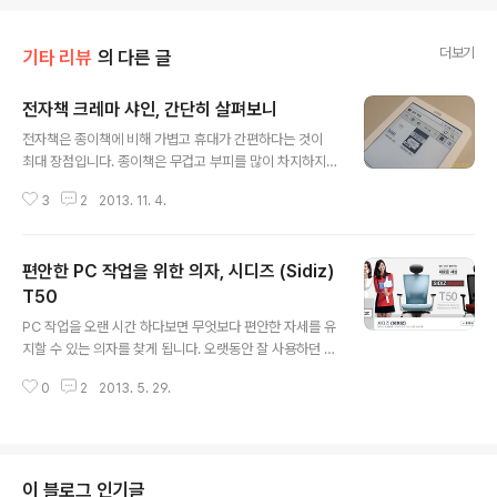
더보기
기타 리뷰
의 다른 글
전자책 크레마 샤인, 간단히 살펴보니
글 내용
전자책은 종이책에 비해 가볍고 휴대가 간편하다는 것이
최대 장점입니다. 종이책은 무겁고 부피를 많이 차지하지
만 전자책은 단말기 한대에 수백, 수천권의 책을 넣어 가지
3
2
2013. 11. 4.
고 다닐수 있어 갈수록 전자책을 찾는 사람이 늘고 있죠. 전
자책이 가지고 있는 또 다른 장점은 편리하다는 것입니다.
책을 읽다가 모르는 단어가 나오면 바로 사전 기능을 사용
편안한 PC 작업을 위한 의자, 시디즈 (Sidiz)
해 뜻을 알수 있고 관련된 정보는 인터넷을 통해 찾아볼수
도 있죠. 인터넷을 통해 책을 쉽게 구매하고 다운받을 수 있
T50
글 내용
으며 활자 크기 조절, 마지막으로 읽었던 위치 기억, 북마크
PC 작업을 오랜 시간 하다보면 무엇보다 편안한 자세를 유
기능을 이용한 내용 정리 및 SNS 공유 등 전자책은 여러가
지할 수 있는 의자를 찾게 됩니다. 오랫동안 잘 사용하던 의
지 장점을 가지고 있고 좋은 내용을 여러가지로 활용할 수
자가 몇달전 수명을 다하고 망가져서 새로운 의자를 찾던
있죠. 저도 요즘 책을 많이 읽으려고 노력하고 있는데 위와
0
2
2013. 5. 29.
중 페이스북 지인들이 Sidiz (시디즈)라는 처음 보는 의자
같은 여러가지 장점때문에 ..
브랜드의 페이지를 좋아한다는 뉴스피드가 계속 올라 오는
것을 보게 되었습니다. 처음에는 그러려니 했는데 이번에
는 이벤트 공유를 하는 뉴스피드가 계속 올라 오더군요. 이
벤트 페이지를 방문해 보니 야구 여신이라고 불리는 최희
이 블로그 인기글