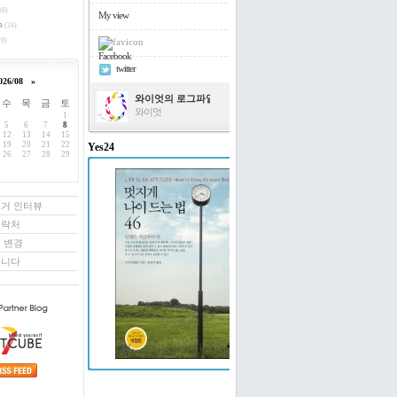
16)
My view
h
(24)
9)
Facebook
twitter
026/08
»
와이엇의 로그파일
수
목
금
토
와이엇
1
5
6
7
8
12
13
14
15
19
20
21
22
Yes24
26
27
28
29
멋지게 나이 드는 법 46
도티 빌링턴 저/윤경미 역
로거 인터뷰
연락처
 변경
꿉니다
예스24