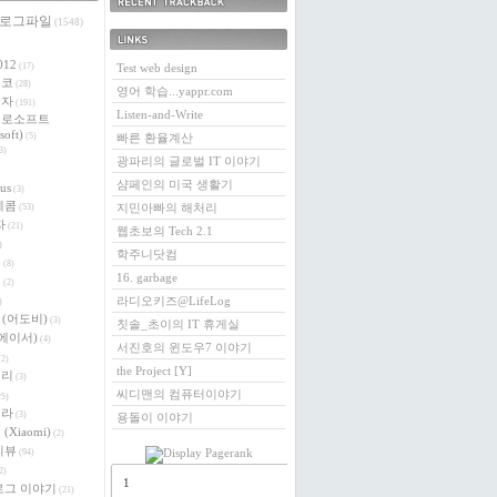
 로그파일
최근에 받은 트랙백
(1548)
링크
012
(17)
Test web design
에코
(28)
영어 학습...yappr.com
전자
(191)
Listen-and-Write
크로소프트
soft)
(5)
빠른 환율계산
3)
광파리의 글로벌 IT 이야기
샴페인의 미국 생활기
us
(3)
레콤
지민아빠의 해처리
(53)
자
(21)
웹초보의 Tech 2.1
)
학주니닷컴
버
(8)
16. garbage
이
(2)
라디오키즈@LifeLog
)
e (어도비)
(3)
칫솔_초이의 IT 휴게실
 (에이서)
(4)
서진호의 윈도우7 이야기
2)
the Project [Y]
베리
(3)
씨디맨의 컴퓨터이야기
5)
로라
(3)
용돌이 이야기
(Xiaomi)
(2)
리뷰
(94)
2)
1
로그 이야기
(21)