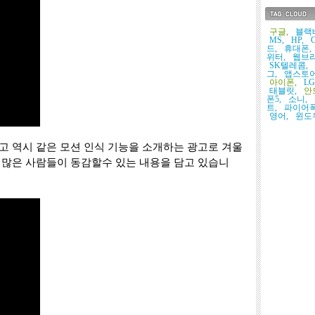
태그목록
구글,
블랙
MS,
HP,
G
드,
휴대폰,
위터,
웹브라
SK텔레콤,
그,
앱스토어
아이폰,
L
태블릿,
안
폰5,
소니,
트,
파이어폭
영어,
윈도우
고 역시 같은 모션 인식 기능을 소개하는 광고로 겨울
 많은 사람들이 동감할수 있는 내용을 담고 있습니