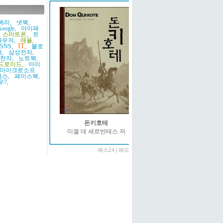
베리,
넷북,
oogle,
아이패
스마트폰,
트
우저,
애플,
IT,
SNS,
블로
,
삼성전자,
G전자,
노트북,
드로이드,
아이
마이크로소프
스,
페이스북,
7,
돈키호테
미겔 데 세르반테스 저
예스24
|
애드온2