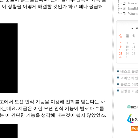
News
(
 이 상황을 어떻게 해결할 것인가 하고 꽤나 궁금해
Englis
Wine
(1
«
2
일
월
화
2
3
4
9
10
11
16
17
18
23
24
25
30
31
베스트 블
와이엇의 
블로그 이름
필명을 바
고에서 모션 인식 기능을 이용해 전화를 받는다는 사
나는데요. 지금은 이런 모션 인식 기능이 별로 대수롭
는 이 간단한 기능을 생각해 내는것이 쉽지 않았었죠.