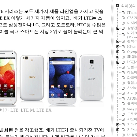
카테고리
와이엇의
 LTE 시리즈는 모두 세가지 제품 라인업을 가지고 있습
IT
(910)
 LTE EX 이렇게 세가지 제품이 있지요. 베가 LTE는 스
CES 2
디지
로 삼성전자나 LG, 그리고 모토로라, HTC등 수많은
삼성
를 국내 스마트폰 시장 2위로 끌어 올리는데 큰 역
마이
(Micro
팬택
(2
HP
(28)
Olymp
SK텔
LG전
인텔
(4
레노
화웨
퀄컴
(3
Adob
Acer
ASUS
(
블랙
Sony
 LTE, LTE M, LTE EX
(2
모토
샤오미 
기타 
별화된 점을 강조했죠. 베가 LTE가 출시되기전 TV에
기타
(3
내 블
는 분들이 많으실겁니다. 손에 밀가루 반죽이 가득 묻