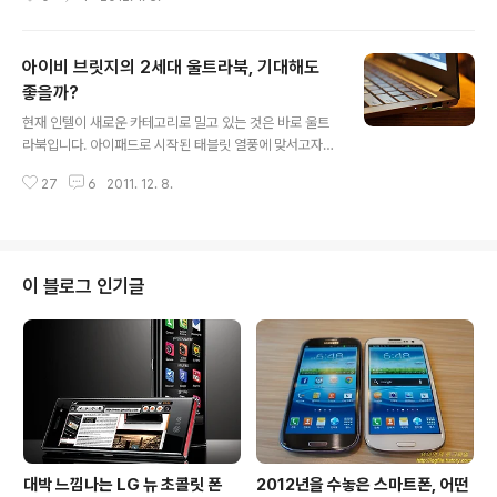
파이어를 내놓으며 삼성의 갤럭시탭을 3위로 밀어내 버렸
죠. 다양한 제품군으로 아이패드를 따라잡으려던 삼성은
킨들 파이어의 일격에 적지 않은 충격을 받았을 것입니다.
아이비 브릿지의 2세대 울트라북, 기대해도
스마트폰과 달리 태블릿의 판매는 그리 폭발적이지 못합니
다. 이유는 여러가지가 있겠지만 휴대성과 가격이 가장 크
좋을까?
글 내용
다고 볼수 있죠. 스마트폰은 통화를 하면서도 간단한 컴퓨
현재 인텔이 새로운 카테고리로 밀고 있는 것은 바로 울트
팅 작업을 할수 있고 휴대가 간편하기 때문에 고가의 제품
라북입니다. 아이패드로 시작된 태블릿 열풍에 맞서고자
임에도 판매가 계속 늘어나고 있습니다. 현대인에게 휴대
인텔이 새롭게 내놓은 울트라북이 이제 서서히 시장에 풀
전화는 필수품이기 때문에 휴대전화가 사라지지 않는한 앞
27
6
2011. 12. 8.
리고 있는 것이죠. 노트북 제조업체들은 울트라북 신제품
으로도 스마트폰의 판매량은 지속적으로 늘어날것으로 예
을 서서히 내놓고 있지만 아직 시장의 반응은 그리 뜨겁지
상..
못한것 같습니다. 이유는 여러가지로 분석할수 있겠지만
가장 큰 문제는 높은 가격과 차별점이 보이지 않는다는 것
이 아닐까 생각되는군요. 시장에 선보인 울트라북의 성능
이 블로그 인기글
은 기존 노트북과 큰 차이가 있어 보이지 않습니다. 울트라
북은 넷북과 울트라씬 노트북을 대체할 카테고리로 출시전
주목을 많이 받았죠. 하지만 일반 소비자들은 울트라북이
노트북과 다른점이 정확히 무엇인지 알지 못하는 경우가
많습니다. 보다 얇고 (20mm 이하) 가벼워졌으며 (..
대박 느낌나는 LG 뉴 초콜릿 폰
2012년을 수놓은 스마트폰, 어떤