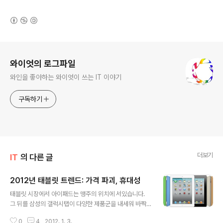
(새창열림)
로그 정보
와이엇의 로그파일
와인을 좋아하는 와이엇이 쓰는 IT 이야기
구독하기
더보기
IT
의 다른 글
2012년 태블릿 트렌드: 가격 파괴, 휴대성
글 내용
태블릿 시장에서 아이패드는 맹주의 위치에 서있습니다.
그 뒤를 삼성의 갤럭시탭이 다양한 제품군을 내세워 바짝
추격하던 와중에 아마존이 파격적인 가격($199)의 킨들
0
4
2012. 1. 3.