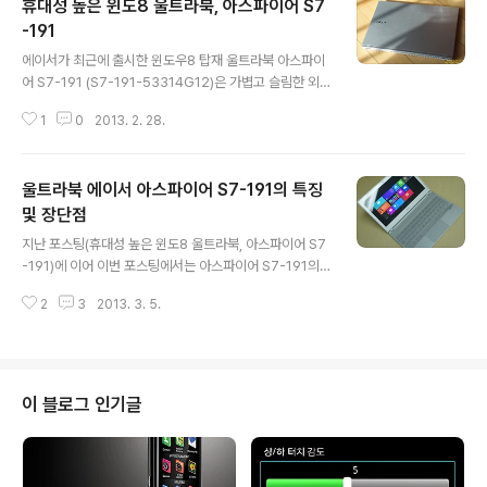
휴대성 높은 윈도8 울트라북, 아스파이어 S7
가지고 다녀보면 약간의 무게감이 느껴지긴 하지만 크게
불편한 정도는 아니더군요. 1.37Kg이라는 무게가 결코 가
-191
글 내용
볍다고 할수는 없지만 배낭이나 브리프 케이스에 넣고 다
에이서가 최근에 출시한 윈도우8 탑재 울트라북 아스파이
니면 그리 큰 부담은 아닌것 같습니다. 터치패드는 위의 사
어 S7-191 (S7-191-53314G12)은 가볍고 슬림한 외
진처럼 큼직막하게 중앙에 위치하고 있는데 여러가지 제스
형이 돋보이는 윈도우8 탑재 울트라북입니다. 프로세서는
처를 제공하고 있어 편리하게 사용할수 있죠. 한 손가락은
1
0
2013. 2. 28.
3세대 인텔® 코어™ 프로세서(i5-3317U)을 사용했고, 1
물론 여러 손가락을 사용할수 있어 좋지만 정확한 ..
28GB 용량의 SSD, 4GB DDR3 메모리를 탑재했죠. 11.
6인치 풀HD 해상도(1920x1080)를 가지고 있고, 어느
울트라북 에이서 아스파이어 S7-191의 특징
각도에서나 잘 보이는 IPS(광시야각) 패널과 10개 포인트
를 인식 가능한 멀티터치 스크린을 지원합니다. S7-191은
및 장단점
글 내용
알루미늄 유니바디로 제작되어 12.2mm의 슬림한 두께와
지난 포스팅(휴대성 높은 윈도8 울트라북, 아스파이어 S7
1.04kg에 불과한 무게, 11.6인치 디스플레이를 가지고 있
-191)에 이어 이번 포스팅에서는 아스파이어 S7-191의
어 휴대하기 매우 좋죠. 알루미늄 유니바디라고 하면 같은
기능적인 면을 살펴보도록 하겠습니다. 사실 다양한 컨버
공법으로 제조된 맥북 에어와 비교할 수도 있지만 ..
2
3
2013. 3. 5.
터블 형태의 윈도우8 울트라북이 나와 있기 때문에 기존의
노트북 형태를 가진 S7-191은 기능적으로 크게 다르지는
않습니다. 다만 기존의 노트북과는 차별되는 몇가지 특징
이 있기에 간단하게 언급해 보도록 하겠습니다. 풀HD 디스
플레이 지난 포스팅에서도 얘기했듯이 아스파이어 S7-19
이 블로그 인기글
1은 11.6인치 풀HD 디스플레이를 가지고 있습니다. 때문
에 고해상도 영상을 보기에 매우 적합하죠. S7-191에 풀H
D 영화를 다운받아 시청해 봤는데 정말 좋더군요. 화면 크
기는 작지만 풀HD의 깨끗하고 선명한 영상은 영화를 좋아