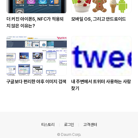
더 커진 아이폰5, NFC가 적용되
모바일 OS, 그리고 안드로이드
지 않은 이유는?
구글보다 편리한 야후 이미지 검색
내 주변에서 트위터 사용하는 사람
찾기
의안내
티스토리
로그인
고객센터
© Daum Corp.