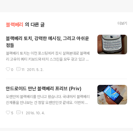
더보기
블랙베리
의 다른 글
블랙베리 토치, 강력한 메시징, 그리고 아쉬운
점들
글 내용
블랙베리 토치는 이전 포스팅에서 잠시 살펴본대로 블랙베
리 고유의 쿼티 키보드와 터치 스크린을 모두 갖고 있고 특
히 메시징에 특화된 스마트폰입니다. 지난 시간에 이어 블
0
11
2011. 5. 2.
랙베리 토치를 조금 더 자세히 살펴보도록 하겠습니다. 다
양한 입력장치: 쿼티 & 터치 키보드, 트랙패드까지 블랙베
리의 쿼티 키보드는 처음에는 사용하기 어렵지만 어느정도
안드로이드 만난 블랙베리 프리브 (Priv)
사용하다 보면 키의 위치를 느낌으로 알수 있게 되더군요.
글 내용
이제 겨우 3주정도 사용한 셈이라 아직 능숙하지는 않지만
오랜만에 블랙베리를 만나고 왔습니다. 국내에서 블랙베리
쿼티 키보드의 느낌이 처음보다는 많이 편해진 것 같습니
신제품을 만나보는 건 정말 오랜만인것 같네요. 이번에 새
다. 하지만 아직도 조그만 쿼티 키보드를 제대로 다루지 못
로 출시되는 블랙베리 프리브 (Blackberry Priv)는 안드
해 애꿎은 손가락 탓만 하고 있는 형편이네요. 주변에 블랙
5
1
2016. 10. 4.
로이드라는 새로운 운영체제를 탑재했습니다. 오리지날 블
베리 볼드를 사용하는 지인이 있어 물어보았는데 쿼티 키
랙베리와는 조금 다른 느낌이지만 기존의 쿼티 키보드는
보드가 볼드보다는 약간 작은것 같다고 하더..
그대로 가지고 있는 블랙베리 프리브를 소개해 봅니다. 지
난 9월 20일 웨스틴 조선 호텔에서 블랙베리 프리브 출시