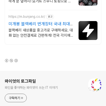
하게 문 앞까지! 요거트 스무디 토핑으로 제
격! 세척 후 급냉해 더욱 안심.
https://m.bunjang.co.kr/
광고
미개봉 블랙베리 번개장터 국내 최대
브랜드 중고거래
블랙베리 새상품을 중고가로 구매하세요. 대
화 없는 안전결제로 간편하게! 전국 각지에서
올라오는 전국구 최다 상품 매일 10만 개 이
상의 신규 상품 업로드
(새창열림)
로그 정보
와이엇의 로그파일
와인을 좋아하는 와이엇이 쓰는 IT 이야기
구독하기