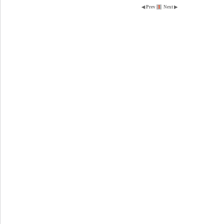
◀ Prev
1
Next ▶