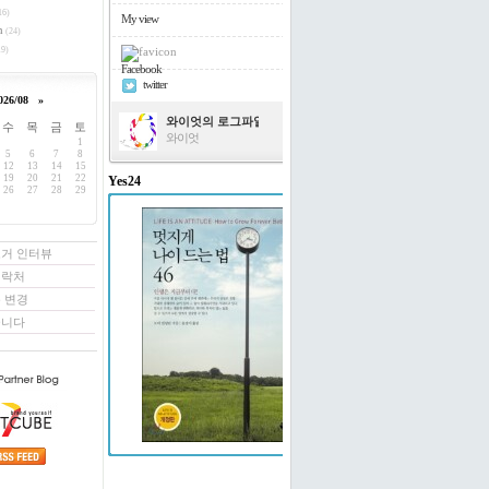
16)
My view
h
(24)
9)
Facebook
twitter
026/08
»
와이엇의 로그파일
수
목
금
토
와이엇
1
5
6
7
8
12
13
14
15
19
20
21
22
Yes24
26
27
28
29
멋지게 나이 드는 법 46
도티 빌링턴 저/윤경미 역
로거 인터뷰
연락처
 변경
꿉니다
예스24