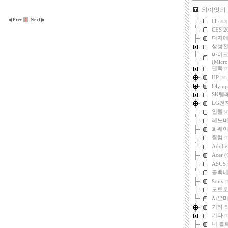
카테고리
와이엇의
◀ Prev
1
Next ▶
IT
(910)
CES 2
디지
삼성
마이
(Micro
팬택
(2
HP
(28)
Olymp
SK텔
LG전
인텔
(4
레노
화웨
퀄컴
(3
Adob
Acer
ASUS
(
블랙
Sony
(2
모토
샤오미 
기타 
기타
(3
내 블