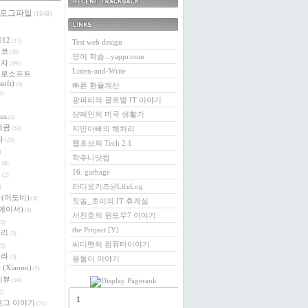
 로그파일
최근에 받은 트랙백
(1548)
링크
012
(17)
Test web design
에코
(28)
영어 학습...yappr.com
전자
(191)
Listen-and-Write
크로소프트
soft)
(5)
빠른 환율계산
3)
광파리의 글로벌 IT 이야기
샴페인의 미국 생활기
us
(3)
레콤
지민아빠의 해처리
(53)
자
(21)
웹초보의 Tech 2.1
)
학주니닷컴
버
(8)
16. garbage
이
(2)
라디오키즈@LifeLog
)
e (어도비)
(3)
칫솔_초이의 IT 휴게실
 (에이서)
(4)
서진호의 윈도우7 이야기
2)
the Project [Y]
베리
(3)
씨디맨의 컴퓨터이야기
5)
로라
(3)
용돌이 이야기
(Xiaomi)
(2)
리뷰
(94)
2)
1
로그 이야기
(21)