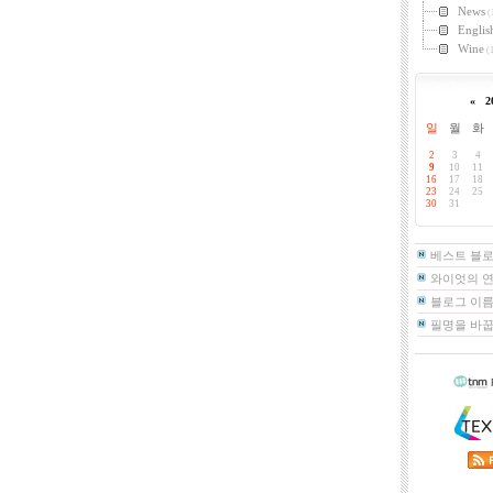
News
(
Englis
Wine
(1
«
2
일
월
화
2
3
4
9
10
11
16
17
18
23
24
25
30
31
베스트 블
와이엇의 
블로그 이름
필명을 바