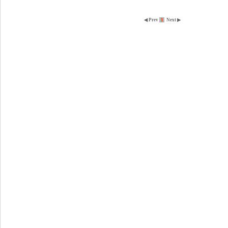
◀ Prev
1
Next ▶