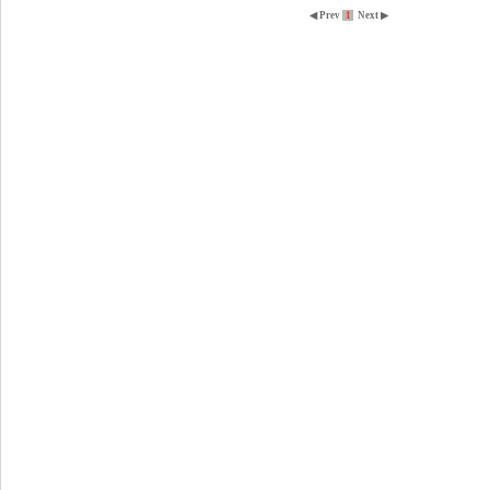
◀ Prev
1
Next ▶