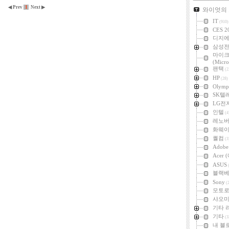
카테고리
◀ Prev
1
Next ▶
와이엇의
IT
(910)
CES 2
디지
삼성
마이
(Micro
팬택
(2
HP
(28)
Olymp
SK텔
LG전
인텔
(4
레노
화웨
퀄컴
(3
Adob
Acer
ASUS
(
블랙
Sony
(2
모토
샤오미 
기타 
기타
(3
내 블