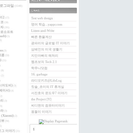
 로그파일
최근에 받은 트랙백
(1548)
링크
012
(17)
Test web design
에코
(28)
영어 학습...yappr.com
전자
(191)
Listen-and-Write
크로소프트
soft)
(5)
빠른 환율계산
3)
광파리의 글로벌 IT 이야기
샴페인의 미국 생활기
us
(3)
레콤
지민아빠의 해처리
(53)
자
(21)
웹초보의 Tech 2.1
)
학주니닷컴
버
(8)
16. garbage
이
(2)
라디오키즈@LifeLog
)
e (어도비)
(3)
칫솔_초이의 IT 휴게실
 (에이서)
(4)
서진호의 윈도우7 이야기
2)
the Project [Y]
베리
(3)
씨디맨의 컴퓨터이야기
5)
로라
(3)
용돌이 이야기
(Xiaomi)
(2)
리뷰
(94)
2)
1
로그 이야기
(21)