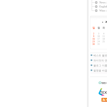
News
(
Englis
Wine
(1
«
2
일
월
화
2
3
4
9
10
11
16
17
18
23
24
25
30
31
베스트 블
와이엇의 
블로그 이름
필명을 바