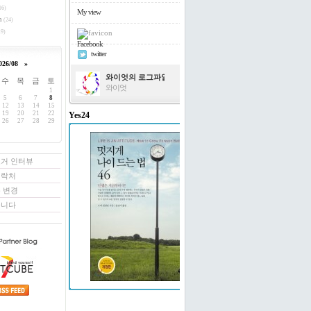
16)
My view
h
(24)
9)
Facebook
twitter
026/08
»
와이엇의 로그파일
수
목
금
토
와이엇
1
5
6
7
8
12
13
14
15
19
20
21
22
Yes24
26
27
28
29
멋지게 나이 드는 법 46
도티 빌링턴 저/윤경미 역
로거 인터뷰
연락처
 변경
꿉니다
예스24