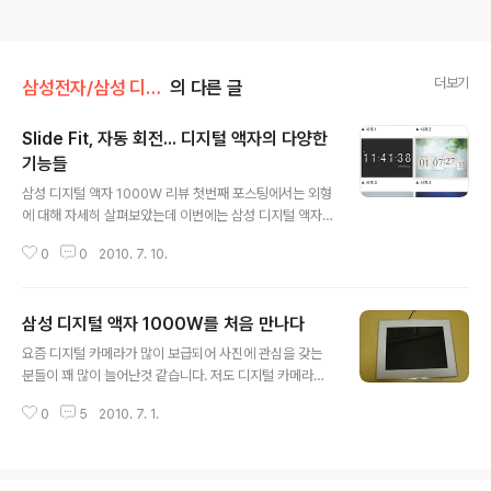
더보기
삼성전자/삼성 디지털 액자 1000W
의 다른 글
Slide Fit, 자동 회전... 디지털 액자의 다양한
기능들
글 내용
삼성 디지털 액자 1000W 리뷰 첫번째 포스팅에서는 외형
에 대해 자세히 살펴보았는데 이번에는 삼성 디지털 액자 1
000W의 다양한 기능들을 살펴보도록 하겠습니다. 우선
0
0
2010. 7. 10.
삼성 디지털 액자 1000W는 사진에 최적화된 4:3 비율을
가졌으며 1024x768 고해상도를 지원한다고 합니다. 1G
B 내장 메모리를 제공해 많은 사진을 저장할수 있고 (3MB
삼성 디지털 액자 1000W를 처음 만나다
크기 사진 기준 약 3,000장 이상) TOC 디자인으로 깔끔
글 내용
한 표면처리가 강점이라고 합니다. 실제로 만져봤을때도
요즘 디지털 카메라가 많이 보급되어 사진에 관심을 갖는
표면이 매끄럽게 처리가 잘 되어 있어 저렴한 제품이라는
분들이 꽤 많이 늘어난것 같습니다. 저도 디지털 카메라를
느낌은 들지 않습니다. 투명한 플라스틱 부분과 하얀색 베
구입한뒤 그전보다 사진을 많이 찍게 되더군요. 그런데, 디
젤 부분을 함께 사출하는 고급 기술을 적용해 이런 매끄러
0
5
2010. 7. 1.
지털 카메라로 사진을 찍은 뒤에는 어떻게 하시나요? 저는
운 표면처리가 가능하다고 개발팀장님이 얘기하시던게 생
카메라에 있는 메모리가 가득차면 사진을 컴퓨터나 외장하
각나는군요. 그리고, LED ..
드에 저장하곤 했습니다. 그리고는 개인 블로그나 미니 홈
피등에 사진을 올려놓고 필요할때마다 감상을 하곤 했죠.