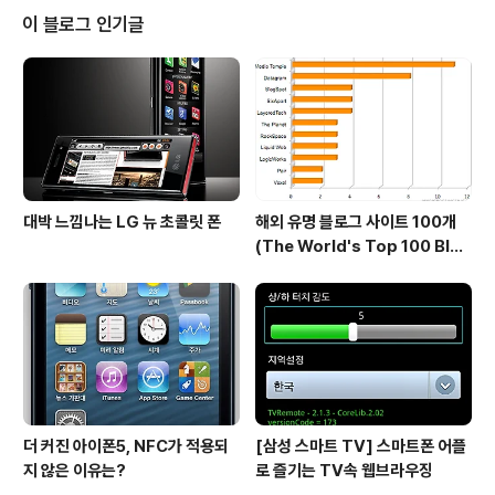
그런데, 이렇게 컴퓨터나 외장하드에 사진을 저장하게 되
이 블로그 인기글
면 사진을 보기 위해서는 컴퓨터를 켜야 합니다. 사진 한두
장 보려고 하는데 컴퓨터 켜고 부팅될때까지 기다린뒤 포
토 뷰어를 열어 사진을 보거나 인터넷에 연결하다보면 10
여분이 훌쩍 지나가 버리기 일쑤였죠. 그런데, 최근 디지털
액자가 생긴뒤로는 이런 일이 없어졌습니다...
대박 느낌나는 LG 뉴 초콜릿 폰
해외 유명 블로그 사이트 100개
(The World's Top 100 Blog
s & Their Hosts)
더 커진 아이폰5, NFC가 적용되
[삼성 스마트 TV] 스마트폰 어플
지 않은 이유는?
로 즐기는 TV속 웹브라우징