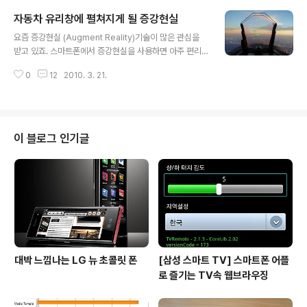
게 볼수 있습니다. 하지만 KT와 LG텔레콤도 가만히 있을
자동차 유리창에 펼쳐지게 될 증강현실
순 없죠. SK텔레콤의 초당과금제에 맞선 승부수로 데이터
글 내용
요금 인하라는 수를 내놓았습니다. 스마트폰의 확산으로
요즘 증강현실 (Augment Reality)기술이 많은 관심을
무선인터넷 사용량이 급증하는 추세를 타면서 SK에 역공
받고 있죠. 스마트폰에서 증강현실을 사용하면 아주 편리
을 하겠다는 생각인것 같습니다. 우선 KT는 데이터요금제
하게 자신의 위치하고 있는 주변 정보를 알수 있어 각광받
확대와 데이터 정액제 활용을 높이는 전략을 들고 나왔습
0
12
2010. 3. 21.
고 있는 기술입니다. 아이폰 및 안드로이드폰 같은 스마트
니다. 스마트폰을 노트북에 연결해 무선인터넷을 사용하는
폰에서 사용할수 있는 어플들이 많이 출시되고 있는데 이
테더링, 한 요금제 가입으로 여러 단말기에..
같은 증강현실 기술을 자동차에 접목시키면 어떨까 하는
생각을 한번쯤 해볼수 있습니다. 사실 증강현실 기술을 적
용하기에 자동차는 아주 좋은 대상입니다. 증강현실 기술
이 블로그 인기글
로 알수 있는 정보는 대부분 위치 관련 정보라고 할수 있는
데 자동차는 이를 이용하는 사람의 위치를 이동시켜주기
때문에 위치 정보는 자동차에 있어 매우 중요하다고 할수
있죠. 네비게이션 역시 위치 정보를 알려주는 기기로 자동
차에 있어 없어서는 안될 중요한 도구로 자리잡..
대박 느낌나는 LG 뉴 초콜릿 폰
[삼성 스마트 TV] 스마트폰 어플
로 즐기는 TV속 웹브라우징