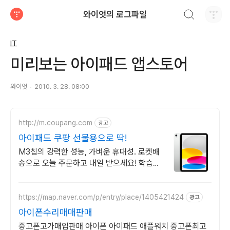
검색하기
와이엇의 로그파일
티스토리
IT
미리보는 아이패드 앱스토어
와이엇
2010. 3. 28. 08:00
http://m.coupang.com
광고
아이패드 쿠팡 선물용으로 딱!
M3칩의 강력한 성능, 가벼운 휴대성. 로켓배
송으로 오늘 주문하고 내일 받으세요! 학습,
작업, 선물까지! 와우회원 30일 반품과 5%
캐시 적립으로 부담 없이.
https://map.naver.com/p/entry/place/1405421424
광고
아이폰수리매매판매
중고폰고가매입판매 아이폰 아이패드 애플워치 중고폰최고