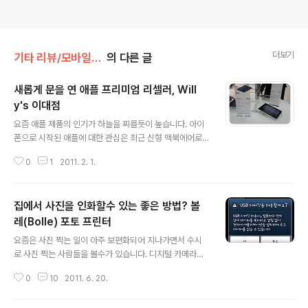
더보기
기타 리뷰/모바일 관련 기기 및 악세사리
의 다른 글
새롭게 문을 연 애플 프리미엄 리셀러, Will
y's 이대점
글 내용
요즘 애플 제품의 인기가 하늘을 찌를듯이 높습니다. 아이
폰으로 시작된 애플에 대한 관심은 최근 신형 맥북에어로
옮겨붙어 그동안 애플에 대해 잘 몰랐던 일반인들도 애플
0
1
2011. 2. 1.
제품을 갖고 싶어하는 사람들이 부쩍 늘었습니다. 저도 그
중에 한사람으로서 이번에 새로 오픈하게된 애플 프리미엄
리셀러 Willy's를 방문해 보고 왔습니다. 국내에 이미 여러
집에서 사진을 인화할수 있는 좋은 방법? 볼
곳의 애플 제품 판매점이 오픈한 상태이지만 애플의 높은
인기를 실감하듯 Willy's란 이름의 새로운 애플 프리미엄
레(Bolle) 포토 프린터
글 내용
리셀러(Premium Reseller)가 생겼더군요. Willy's 1호
요즘은 사진 찍는 일이 아주 보편화되어 지나가면서 수시
점은 신촌 이대입구역 3번출구로 나오면 바로 앞에 위치하
로 사진 찍는 사람들을 볼수가 있습니다. 디지털 카메라가
고 있습니다. 오픈은 1월 29일이라고 하는데 곧 구정 연휴
많이 보급된것도 하나의 이유겠지만 그보다는 스마트폰의
이고 해서 구정이 끝나고 나서부터 본격적인 판매에 들어
0
10
2011. 6. 20.
대중화가 더 주된 원인이라고 할수 있습니다. 하지만 그렇
갈 계획이라고 하..
게 많이 찍는 사진은 대부분 디지털 데이터 형태로 머무르