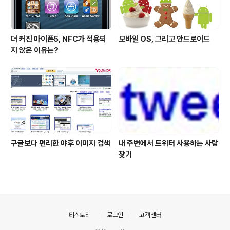
더 커진 아이폰5, NFC가 적용되
모바일 OS, 그리고 안드로이드
지 않은 이유는?
구글보다 편리한 야후 이미지 검색
내 주변에서 트위터 사용하는 사람
찾기
의안내
티스토리
로그인
고객센터