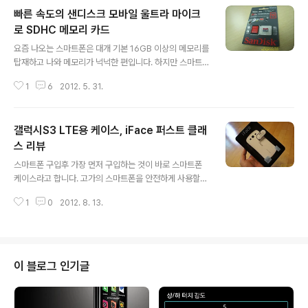
고 맙니다. 예전처럼 사진 인화를 하는 일은 드문 일이 되버
빠른 속도의 샌디스크 모바일 울트라 마이크
렸죠. 예전에는 사진을 인화하면 매우 소중하게 여겼는데
요즘은 사진을 많이 찍긴 하지만 사진을 인화하는 일 자체
로 SDHC 메모리 카드
글 내용
가 줄어들어 사진의 가치가 예전처럼 중요하게 여겨지지
요즘 나오는 스마트폰은 대개 기본 16GB 이상의 메모리를
않는것 같습니다. 하지만 아직도 사진을 인화하는일은 필
탑재하고 나와 메모리가 넉넉한 편입니다. 하지만 스마트
요합니다. 또 그것을 즐기고 중요하게 여기는 사람들도 있
폰에 탑재된 카메라 해상도는 갈수록 높아지고 있고 풀HD
기 마련이죠. 이런 분들에게 하나쯤 있으면 좋을만한 포토
1
6
2012. 5. 31.
동영상 촬영도 가능해지면서 메모리 사용량도 많아지는 추
프린터를 소개해 보겠습니다. 볼레 포토 프린터(..
세입니다. 그러다 보면 기본 탑재된 용량을 다 써버려 메모
리가 부족해지는 경우가 생길수 있죠. 스마트폰 메모리가
갤럭시S3 LTE용 케이스, iFace 퍼스트 클래
부족한 경우 할 수 있는 조치는 두가지입니다. 하나는 스마
트폰에 저장된 사진이나 동영상을 클라우드나 PC 등으로
스 리뷰
글 내용
옮겨 스마트폰 메모리 공간을 확보하는 것이고 다른 하나
스마트폰 구입후 가장 먼저 구입하는 것이 바로 스마트폰
는 추가 메모리를 사용해 메모리 용량을 늘려주는 방법입
케이스라고 합니다. 고가의 스마트폰을 안전하게 사용할
니다. 아이폰같은 경우는 추가로 메모리를 늘려줄수 없어
수 있고 색다를 멋진 모습으로 변신시켜주기도 하기 때문
아이클라우드를 활용하거나 PC에 백업을 하는 방법을 쓸
1
0
2012. 8. 13.
에 스마트폰 케이스 사용은 거의 필수로 자리잡았다고 보
수 밖에 없지만 안드로이드폰의 경우는 추가로 ..
아도 좋을것 같습니다. 개인적으로 사용중인 갤럭시S3 LT
E에도 케이스를 하나 씌워주었는데 안전성은 물론 디자인
도 괜찮아 보여 간단하게 소개해 볼까 합니다. 오늘 소개할
갤럭시S3 LTE용 케이스, iFace First Class입니다. 택
이 블로그 인기글
배로 받은 iFace 갤럭시S3 LTE용 케이스는 플라스틱 박
스에 담겨 배달되었습니다. 박스 뒷면에 iFace First Clas
s에 대한 설명이 영어로 쓰여 있는것을 보니 해외로 수출도