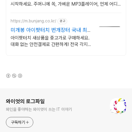
시작하세요. 주머니에 쏙, 가벼운 MP3플레이어, 언제 어디
서든 음악을 즐겨보세요.
https://m.bunjang.co.kr/
광고
미개봉 아이팟터치 번개장터 국내 최대
브랜드 중고거래
아이팟터치 새상품을 중고가로 구매하세요.
대화 없는 안전결제로 간편하게! 전국 각지에
서 올라오는 전국구 최다 상품 매일 10만 개
이상의 신규 상품 업로드
(새창열림)
로그 정보
와이엇의 로그파일
와인을 좋아하는 와이엇이 쓰는 IT 이야기
구독하기