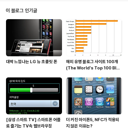
고 합니다. 특히, 그동안 사무용으로 널리 인기를 모으던 RI
M의 블랙베리보다도 더 높은 소비자 만족도를 보이고 있
이 블로그 인기글
다는 점이 주목할 만한 점입니다. 기본적으로 전통적인 무
선 전화기의 만족도 평가기준은 조작성, 디자인, 기능, 배터
리 성능등이라고 합니다. JD Power는 소비자용 스마트
폰에 대해서는 1. 조작성 2. OS 성능 3. 기능 4. 디자인 5.
배터리 성능 순서로 조사..
대박 느낌나는 LG 뉴 초콜릿 폰
해외 유명 블로그 사이트 100개
(The World's Top 100 Blog
s & Their Hosts)
[삼성 스마트 TV] 스마트폰 어플
더 커진 아이폰5, NFC가 적용되
로 즐기는 TV속 웹브라우징
지 않은 이유는?