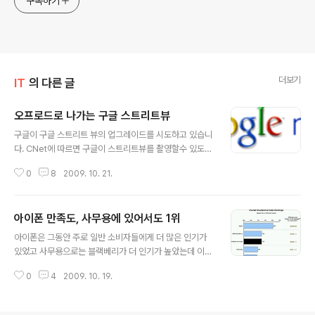
구독하기
더보기
IT
의 다른 글
오프로드로 나가는 구글 스트리트뷰
글 내용
구글이 구글 스트리트 뷰의 업그레이드를 시도하고 있습니
다. CNet에 따르면 구글이 스트리트뷰를 촬영할수 있도록
제작된 GPS 탑재 카메라를 실은 세발 자전거인 Google
0
8
2009. 10. 21.
Street View trike를 미국 전역으로 출발시켰다고 하네
요. 구글 스트리트 뷰는 현재 자동차가 다니는 도로 및 주변
사진만을 제공하고 있는데 이번에 촬영할 곳은 학교 캠퍼
아이폰 만족도, 사무용에 있어서도 1위
스나 공원, 동물원, 시장, 랜드마크, 골프코스, 운동장등 자
글 내용
동차로 진입할수 없는 곳이며 이외에도 촬영을 원하는 곳
아이폰은 그동안 주로 일반 소비자들에게 더 많은 인기가
을 신청할수 있는 웹사이트도 만들어 사용자가 원하는 곳
있었고 사무용으로는 블랙베리가 더 인기가 높았는데 이제
을 촬영해 구글 스트리트뷰에 반영할 계획이라고 합니다.
는 사무용으로도 아이폰의 사용 가치가 높아지고 있는것
구글 스트리트 뷰에 원하는 지역을 신청기간은 10월 28일
0
4
2009. 10. 19.
같습니다. 미국의 소비자 만족도 조사를 하고 있는 JD Po
까지이며 Google.com/trike로 들어가면 촬영을 원하는
wer의 조사결과에 따르면 아이폰이 개인용은 물론이고 사
지역을 신청할수..
무용으로도 다른 스마트폰을 앞지르는 만족감을 주고 있다