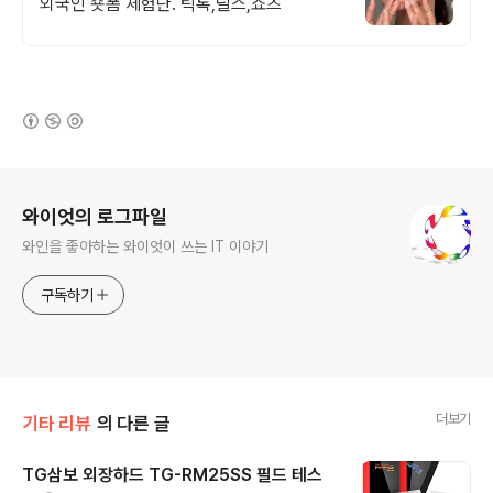
외국인 숏폼 체험단. 틱톡,릴스,쇼츠
(새창열림)
로그 정보
와이엇의 로그파일
와인을 좋아하는 와이엇이 쓰는 IT 이야기
구독하기
더보기
기타 리뷰
의 다른 글
TG삼보 외장하드 TG-RM25SS 필드 테스