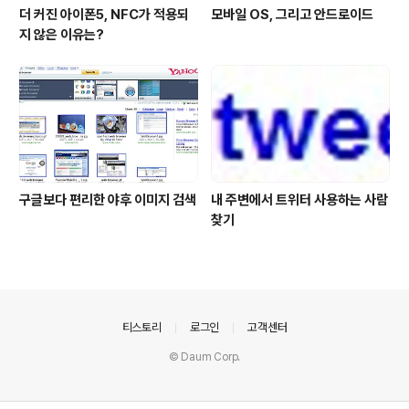
더 커진 아이폰5, NFC가 적용되
모바일 OS, 그리고 안드로이드
지 않은 이유는?
구글보다 편리한 야후 이미지 검색
내 주변에서 트위터 사용하는 사람
찾기
의안내
티스토리
로그인
고객센터
© Daum Corp.