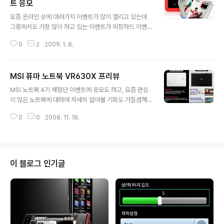
트 응모
글 내용
요즘 온라인 상에 여러가지 이벤트가 많이 열리고 있는데
그중에서도 가장 많이 하고 있는 이벤트가 외장하드 이벤
트인것 같습니다. 저도 지난번에 씨게이트 프리에이전트
0
2
2009. 1. 8.
고 이벤트에 참여했습니다만, 아쉽게도 당첨되지 못했습니
다. 그래서, 오늘 다시 세이브데이타가 진행하는 "TG삼보
외장하드 TG-RM25SS 출시기념 필드 테스터 모집"이벤
MSI 퓨마 노트북 VR630X 프리뷰
트에 응모하려고 합니다. TG삼보와 세이브데이타가 함께
글 내용
하는 “TG삼보 외장하드 TG-RM25SS 출시기념 필드 테
MSI 노트북 4기 체험단 이벤트에 응모도 하고, 요즘 관심
스터 모집” 이벤트는 1월 2일부터 1월 13일까지 진행되고
이 많은 노트북에 대하여 자세히 알아볼 기회도 가질겸해
총 5명의 필드 테스터를 뽑는다고 합니다. 저도 꼭 선정되
서 포스팅합니다. 사실 이런 이벤트는 체험단보다 제품을
었으면 좋겠지만 응모하실 다른 분들에게도 행운을 빌어드
0
0
2008. 11. 18.
저렴한 가격에 여기저기 홍보할 수 있는 기업측에 더 좋은
립니다. 추가로 우수 필드테스터 3명에 선정되면 맥스무비
이벤트입니다. 이번 이벤트도 5명에게 지급되는 노트북의
영화 예매권도 2장씩 받을수 있습니다...
가격을 모두 합쳐도 1,857,000원(Wind U100 Love에
디션 미니 노트북)+1,720,000원(퓨마 VR630X 노트북)
= 3,577,000원밖에 안됩니다. 4백만원도 안되는 금액으
이 블로그 인기글
로 블로그 여기저기 체험단에 응모하기 위한 포스팅을 쓰
게 해서 그 몇배 아니 몇십배, 몇백배의 홍보효과를 누릴수
있지요. 하지만, 이런 사실을 아는 저도 이번 이벤트는 뿌리
칠수 없는 유혹이라 어쩔수 없이 이렇게 이벤트에 응모하
고 있습니다. ..