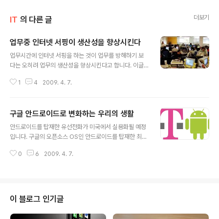
더보기
IT
의 다른 글
업무중 인터넷 서핑이 생산성을 향상시킨다
글 내용
업무시간에 인터넷 서핑을 하는 것이 업무를 방해하기 보
다는 오히려 업무의 생산성을 향상시킨다고 합니다. 이글
을 보신다면 직장 상사나 사장님에게 꼭 보여주세요. 그러
1
4
2009. 4. 7.
면, 업무시간에 인터넷을 하다가 걸려도 그리 크게 혼나지
않을뿐더러 오히려 권장하실지도 (?) 모릅니다. 업무시간
에 20%가량 인터넷 서핑을 하는 사람들의 업무 생산성이
구글 안드로이드로 변화하는 우리의 생활
그렇지 않은 사람들보다 높다는 흥미로운 연구 결과가 나
글 내용
왔습니다. 호주 멜버른 대학에 의하면 업무시간에 약간의
안드로이드를 탑재한 유선전화가 미국에서 실용화될 예정
인터넷 서핑을 하도록 약간의 휴식시간을 주었더니 휴식후
입니다. 구글의 오픈소스 OS인 안드로이드를 탑재한 최초
에 업무의 집중도가 더 높아졌다는 것입니다. 하지만, 인터
의 휴대폰인 G1을 서비스하고 있는 미국의 T-Mobile이
넷 중독은 아직 문제라고 하는군요. 호주 멜버른 대학 연구
0
6
2009. 4. 7.
내년 초부터 미국의 가정용 유선 전화기에도 안드로이드를
팀의 Brent Coker박사가 300명의 직장인을 대상으로
탑재한 전화기를 판매하여 서비스할 예정이며 곧 이어서
업무 습관을 연구했는데 대부분의 사람들이 ..
태블릿 컴퓨터에도 안드로이드를 OS로 적용해 태블릿 컴
퓨터 시장에도 진출할 계획인것으로 밝혀졌습니다. 이소식
은 T-Mobile 협력사의 비밀 문건을 뉴욕 타임스가 입수
이 블로그 인기글
해 발표했습니다. 전화기는 도킹 스테이션에 연결해서 충
전할수 있으며 도킹 스테이션은 충전 기능외에도 다른 컴