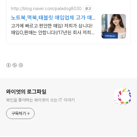
http://blog.naver.com/paladog8030
광고
노트북,맥북,태블릿 매입업체 고가 매
입 회사
고가에 빠르고 편안한 매입! 저희가 삽니다!
매입O,판매는 안합니다!/17년된 회사 저희가
고객님의 노트북/맥북/태블릿PC(2015년식
이후)를 삽니다!매입해요/판매X
(새창열림)
로그 정보
와이엇의 로그파일
와인을 좋아하는 와이엇이 쓰는 IT 이야기
구독하기