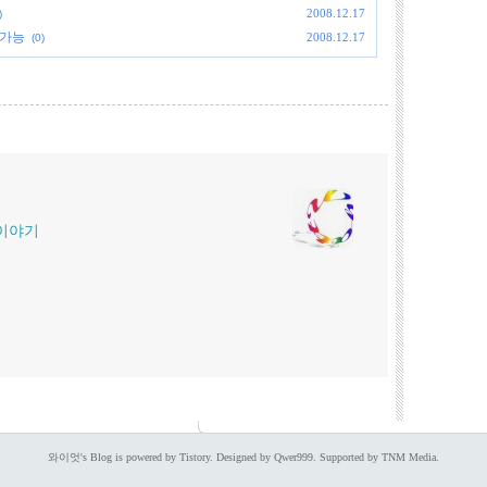
2008.12.17
)
 가능
2008.12.17
(0)
 이야기
와이엇's Blog is powered by Tistory. Designed by Qwer999. Supported by TNM Media.