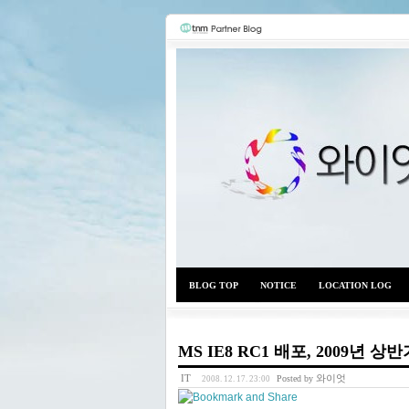
BLOG TOP
NOTICE
LOCATION LOG
MS IE8 RC1 배포, 2009년 
IT
와이엇
Posted by
2008. 12. 17. 23:00