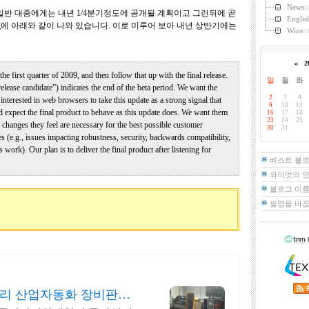
News
(
일반 대중에게는 내년 1/4분기정도에 공개될 계획이고 그런뒤에 곧
Englis
og에 아래와 같이 나와 있습니다. 이로 미루어 보아 내년 상반기에는
Wine
(1
«
2
he first quarter of 2009, and then follow that up with the final release.
일
월
화
“release candidate”) indicates the end of the beta period. We want the
2
3
4
nterested in web browsers to take this update as a strong signal that
9
10
11
d expect the final product to behave as this update does. We want them
16
17
18
23
24
25
y changes they feel are necessary for the best possible customer
30
31
es (e.g., issues impacting robustness, security, backwards compatibility,
work). Our plan is to deliver the final product after listening for
베스트 블
와이엇의 
블로그 이름
필명을 바
리 산업자동화 장비판매