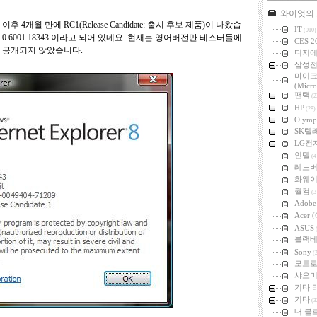
카테고리
와이엇의
4개월 만에 RC1(Release Candidate: 출시 후보 제품)이 나왔습
IT
(910)
0.6001.18343 이라고 되어 있네요. 현재는 영어버전만 테스터들에
CES 2
 공개되지 않았습니다.
디지
삼성
마이
(Micro
팬택
(2
HP
(28)
Olymp
SK텔
LG전
인텔
(4
레노
화웨
퀄컴
(3
Adob
Acer
ASUS
(
블랙
Sony
(2
모토
샤오미 
기타 
기타
(3
내 블