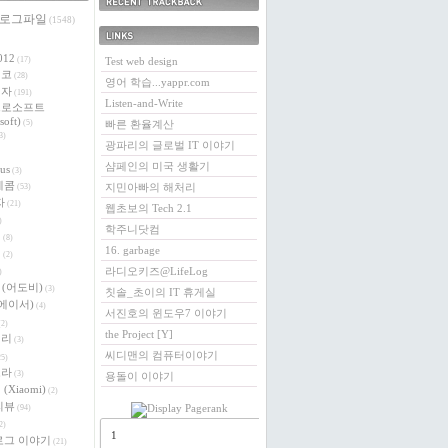
 로그파일
최근에 받은 트랙백
(1548)
링크
012
(17)
Test web design
에코
(28)
영어 학습...yappr.com
전자
(191)
Listen-and-Write
크로소프트
soft)
(5)
빠른 환율계산
3)
광파리의 글로벌 IT 이야기
샴페인의 미국 생활기
us
(3)
레콤
지민아빠의 해처리
(53)
자
(21)
웹초보의 Tech 2.1
)
학주니닷컴
버
(8)
16. garbage
이
(2)
라디오키즈@LifeLog
)
e (어도비)
(3)
칫솔_초이의 IT 휴게실
 (에이서)
(4)
서진호의 윈도우7 이야기
2)
the Project [Y]
베리
(3)
씨디맨의 컴퓨터이야기
5)
로라
(3)
용돌이 이야기
(Xiaomi)
(2)
리뷰
(94)
2)
1
로그 이야기
(21)