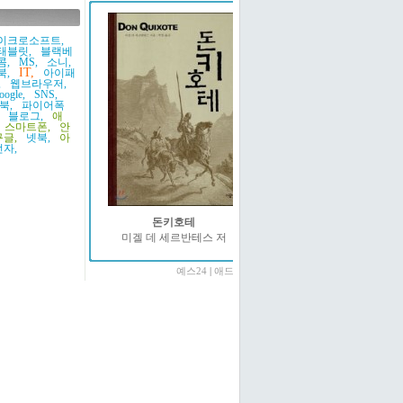
이크로소프트,
태블릿,
블랙베
콤,
MS,
소니,
IT,
북,
아이패
,
웹브라우저,
oogle,
SNS,
북,
파이어폭
블로그,
애
스마트폰,
안
구글,
넷북,
아
자,
돈키호테
미겔 데 세르반테스 저
예스24
|
애드온2