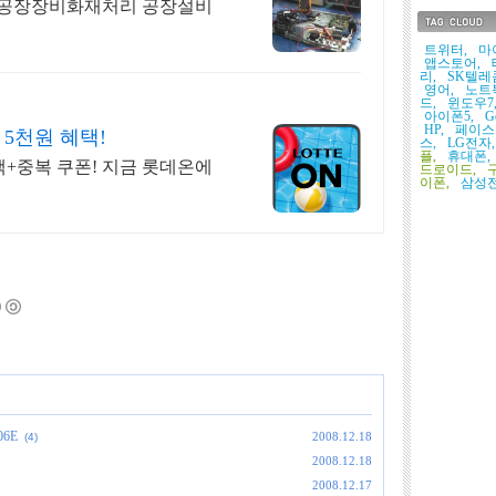
 공장장비화재처리 공장설비
태그목록
트위터,
마
앱스토어,
리,
SK텔레
영어,
노트
드,
윈도우7
아이폰5,
G
HP,
페이스
 5천원 혜택!
스,
LG전자,
플,
휴대폰,
택+중복 쿠폰! 지금 롯데온에
드로이드,
이폰,
삼성전
6E
2008.12.18
(4)
2008.12.18
2008.12.17