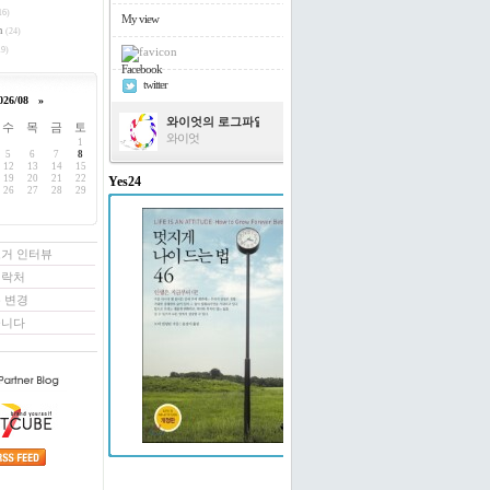
16)
My view
h
(24)
9)
Facebook
twitter
026/08
»
와이엇의 로그파일
수
목
금
토
와이엇
1
5
6
7
8
12
13
14
15
19
20
21
22
Yes24
26
27
28
29
멋지게 나이 드는 법 46
도티 빌링턴 저/윤경미 역
로거 인터뷰
연락처
 변경
꿉니다
예스24