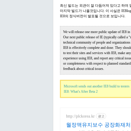
최신 빌드는 외관이 잘 다듬어져 있다고 하며 
마지막 빌드가 나올것입니다. 이 사실은 IEBl
IE8의 정식버전이 발표될 것으로 보입니다.
We will release one more public update of IE8 in t
Our next public release of IE (typically called a 
technical community of people and organizations i
IE8 is effectively complete and done. They shoul
to test their sites and services with IE8, make an
experience using IE8, and report any critical issu
or completeness with respect to planned standards 
feedback about critical issues.
Microsoft sends out another IE8 build to testers
IE8: What’s After Beta 2
http://plckorea.kr
광고
월정액유지보수 공장화재처