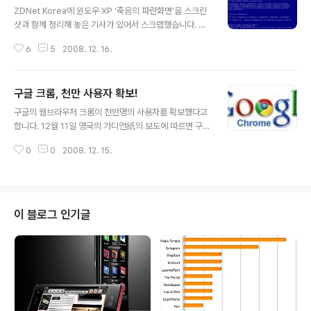
ZDNet Korea에 윈도우 XP '죽음의 파란화면'을 스크린
샷과 함께 정리해 놓은 기사가 있어서 스크랩했습니다. 죽
음의 파란화면은 영어로 BSOD (Blue Screen of Deat
6
5
2008. 12. 16.
h) 라고 하는데 이런 스크린샷 화면은 좀처럼 만나보기 힘
든 화면이라 스크랩해놓으면 나중에 참고할 자료로서의 가
치가 큰것 같습니다. STOP: 0x0000001E KMODE_E
구글 크롬, 천만 사용자 확보!
XCEPTION_NOT_HANDLED ◇사진설명: 윈도XP 커
글 내용
널이 부정한, 또는 미지의 프로세서 명령을 발견했을 때 나
구글의 웹브라우저 크롬이 천만명의 사용자를 확보했다고
타나는 화면. STOP: 0x00000050 PAGE_FAULT_IN
합니다. 12월 11일 영국의 가디언紙의 보도에 따르면 구글
_NONPAGED_AREA ◇사진설명: 이 시스템 다운 에러
은 웹브라우저 크롬이 베타 출시후 3개월만에 베타개발 상
는 요구된 데이터가 메모리에 없을 때 나타난다. STOP: 0
0
0
2008. 12. 15.
태를 벗어난 성능과 안정성 목표에 도달했다고 밝혔으며
x0000007B INACCESSIBLE_BO..
정식버전으로 업그레이드하면서 이미 전세계 200여개국
에서 천만명이 사용하는 웹브라우저가 되었다고 구글측이
주장했다고 합니다. 가디언紙는 구글이 완전한 상태의 공
식 출시된 브라우저를 컴퓨터의 표준 브라우저로 설치하려
이 블로그 인기글
고 하는 컴퓨터 제조사들과 크롬을 기본 웹브라우저로 설
치하는 문제를 협상하고 있으며, 실제로 구글 프로덕트 매
니저는 "그러한 생각이 있다"고 말했고 "확정되지는 않은
상태이지만 크롬을 OEM으로 제품에 포함시키는 계약이
잠정적으로 가능할 것"이라고 하였습니다. 크롬은 지난 1
0..