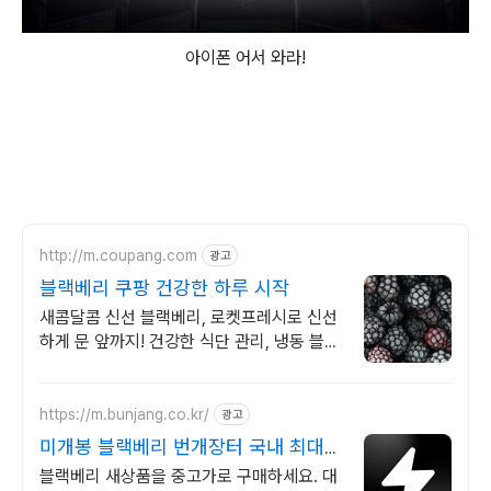
아이폰 어서 와라!
http://m.coupang.com
광고
블랙베리 쿠팡 건강한 하루 시작
새콤달콤 신선 블랙베리, 로켓프레시로 신선
하게 문 앞까지! 건강한 식단 관리, 냉동 블랙
베리로 간편하게 즐겨요.
https://m.bunjang.co.kr/
광고
미개봉 블랙베리 번개장터 국내 최대
브랜드 중고거래
블랙베리 새상품을 중고가로 구매하세요. 대