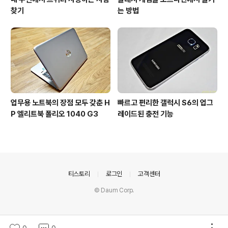
찾기
는 방법
업무용 노트북의 장점 모두 갖춘 H
빠르고 편리한 갤럭시 S6의 업그
P 엘리트북 폴리오 1040 G3
레이드된 충전 기능
의안내
티스토리
로그인
고객센터
© Daum Corp.