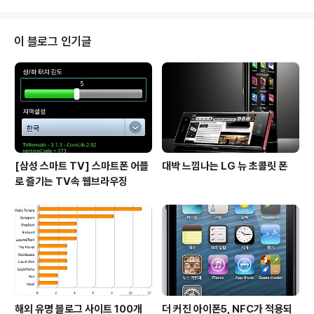
년 부산 출생. 서강大 사학과 및 同 대학원 서양사학과 졸
업. 프랑스 파리 소르본大 박사과정 수학. 한국관광공사 파
리지사 홍보 담당, 에어프랑스 한국지사 마케팅 매니저, 대
이 블로그 인기글
유와인 마케팅 실장, 보르도 와인 기사단으로부터 기사 작
위 수여. 現 대유와인 대표이사. 손녀에게 와인 이름 붙여
준 헤밍웨이 『와인은 세상에서 가장 발달한 文明(문명)의
産物(산물) 중 하나다. 세상에서 가장 완벽한 자연물 중 하
나이며, 다른 어떤 순수..
[삼성 스마트 TV] 스마트폰 어플
대박 느낌나는 LG 뉴 초콜릿 폰
로 즐기는 TV속 웹브라우징
해외 유명 블로그 사이트 100개
더 커진 아이폰5, NFC가 적용되