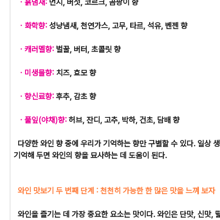
ㆍ흙냄새:
먼지, 버섯, 코르크, 곰팡이 향
ㆍ화학향:
성냥냄새, 천연가스, 고무, 타르, 석유, 벤젠 향
ㆍ캐러멜향:
벌꿀, 버터, 초콜릿 향
ㆍ미생물향:
치즈, 효모 향
ㆍ향신료향:
후추, 감초 향
ㆍ풀잎(야채)향:
허브, 잔디, 고추, 박하, 건초, 담배 향
다양한 와인 향 중에 우리가 기억하는 향만 구별할 수 있다. 일상 
기억해 두면 와인의 향을 묘사하는 데 도움이 된다.
와인 맛보기 두 번째 단계 : 천천히 가능한 한 많은 맛을 느껴 보자
와인을 즐기는 데 가장 중요한 요소는 맛이다. 와인은 단맛, 신맛, 떫