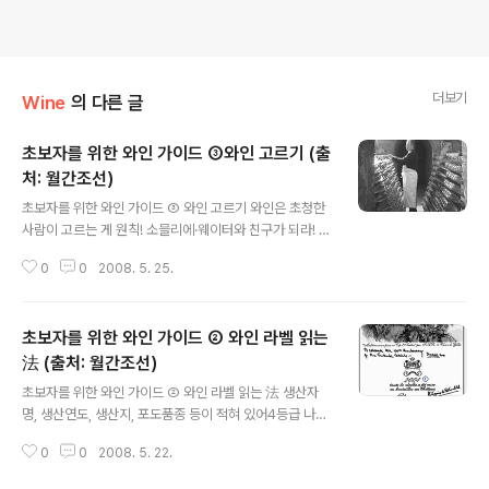
더보기
Wine
의 다른 글
초보자를 위한 와인 가이드 ③와인 고르기 (출
처: 월간조선)
글 내용
초보자를 위한 와인 가이드 ③ 와인 고르기 와인은 초청한
사람이 고르는 게 원칙! 소믈리에·웨이터와 친구가 되라! 와
인 서비스는 소믈리에 업무의 일부분. 소믈리에는 레스토
0
0
2008. 5. 25.
랑에서 모든 음료의 구매와 관리, 그리고 서비스를 책임지
는 사람이다. 李京姬 대유와인 대표 1955년 부산 출생.
서강大 사학과 및 同 대학원 서양사학과 졸업. 프랑스 파리
초보자를 위한 와인 가이드 ② 와인 라벨 읽는
소르본大 박사과정 수학. 한국관광공사 파리지사 홍보 담
당, 에어프랑스 한국지사 마케팅 매니저, 대유와인 마케팅
法 (출처: 월간조선)
글 내용
실장, 보르도 와인 기사단으로부터 기사 작위 수여. 現 대
초보자를 위한 와인 가이드 ② 와인 라벨 읽는 法 생산자
유와인 대표이사. 20세기 중국을 대표하는 문인이자 비평
명, 생산연도, 생산지, 포도품종 등이 적혀 있어4등급 나뉜
가인 林語堂(린위탕·임어당) 선생은 이런 말을 했다. 『포
등급 표시만 제대로 읽어도 와인 선택 수월 매년 11월 세 번
도주와 茶(차)의 차이점을 이렇게 표현할 수 있다. 차는 隱
0
0
2008. 5. 22.
째 목요일 全세계에서 동시에 출시하는 보졸레 와인은 올
者(은자)와 같고, 포도주는 ..
해 수확한 프랑스 브루고뉴産 포도로 빚어 李京姬 1955