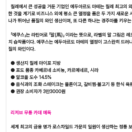
칠레에서 큰 성공을 거둔 기업인 에두아르도 마테는 칠레 최고의 와
한 것을 계기로 비즈니스 외에 평소 큰 열정을 품은 두 가지 새로운 
나가 뛰어난 품질의 와인 생산이며, 또 다른 하나는 경주마를 키우
「에쿠스」는 라틴어로 「말(馬)」 이라는 뜻으로, 라벨의 말 그림은 
치 습작품이다. 에쿠스는 에두아르도 마테의 열정이 고스란히 드러
질의 와인이다.
● 생산지
칠레 마이포 지방
● 포도 품종
카베르네 소비뇽, 카르메네르, 시라
● 알코올 도수
14.5%
● 음식과의 조화
스테이크는 물론이고, 갈비찜·불고기 등 한식 육
● 권장 소비자가
3만3000원
리저브 무통 카데 메독
세계 최고의 금융 명가 로스차일드 가문의 일원이 생산하는 정통 