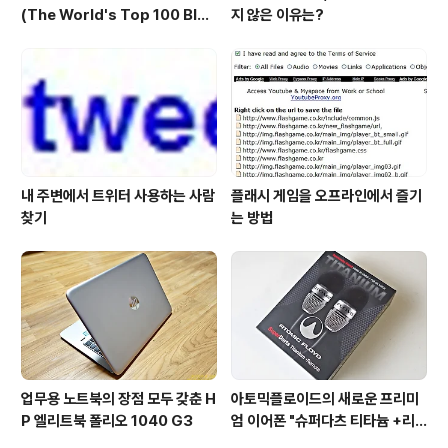
(The World's Top 100 Blog
지 않은 이유는?
s & Their Hosts)
내 주변에서 트위터 사용하는 사람
플래시 게임을 오프라인에서 즐기
찾기
는 방법
업무용 노트북의 장점 모두 갖춘 H
아토믹플로이드의 새로운 프리미
P 엘리트북 폴리오 1040 G3
엄 이어폰 "슈퍼다츠 티타늄 +리
모트"