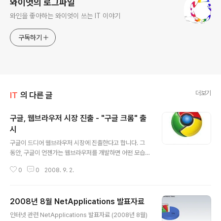
와이엇의 로그파일
와인을 좋아하는 와이엇이 쓰는 IT 이야기
구독하기
더보기
IT
의 다른 글
구글, 웹브라우저 시장 진출 - "구글 크롬" 출
시
글 내용
구글이 드디어 웹브라우저 시장에 진출한다고 합니다. 그
동안, 구글이 언젠가는 웹브라우저를 개발하면 어떤 모습
이 될까 생각을 여러번 해봤었는데 마침내 현실이 되어버
0
0
2008. 9. 2.
렸습니다. 월스트리트저널(WSJ)은 구글이 자사의 웹브라
우저인 "크롬"을 공개할 계획이라면서 현지 시간으로 9월
2일(화요일)에 다운로드 받을 수 있을 것이라고 보도하였
2008년 8월 NetApplications 발표자료
습니다. 구글 코리아도 블로그를 통해서 만화 형식의 구글
글 내용
"크롬"의 소개자료를 공개하면서, "100여개가 넘는 국가
인터넷 관련 NetApplications 발표자료 (2008년 8월)