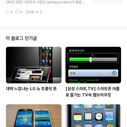
에서 구글 크롬 베타버전을 런칭할 예정"이라고 밝혔습니
인터넷 관련 시장조사 기관인 NetApplication이 발표한
다. 이번 베타버전은 우선 윈도우용만 선보이는것으로 알
8월 인터넷 시장 조사자료를 정리해 봅니다. 1. Web Bro
려졌습니다. 또한, 우리나라 언론들도 앞다투어 이 소식을
0
0
2008. 9. 2.
wser Market Share 먼저 웹브라우저를 살펴보면, IE가
온라인을 통해 보도할만큼 구글이 웹브라우저를 출시한다
7월에 비해 약 0.87%하락한 72.15%의 점유율을 기록,
는 소식에 전세계 인터넷 업계가 오늘 하루 무척 시끄..
점유율 하락세가 점점 커지고있는 느낌입니다. 이에 비해 F
irefox가 19.73%를 기록, 7월의 19.22%보다 약 0.5
1% 상승했습니다.Safari도 약 0.23% 증가한 6.37%를
이 블로그 인기글
기록했고, Opera 및 Netscape등 다른 브라우저가 아주
소폭이지만점유율 상승을 기록해서, 전체적으로 IE 사용이
점점 줄어들고 있으며, Firefox 및 Safari, Opera등 非I..
대박 느낌나는 LG 뉴 초콜릿 폰
[삼성 스마트 TV] 스마트폰 어플
로 즐기는 TV속 웹브라우징