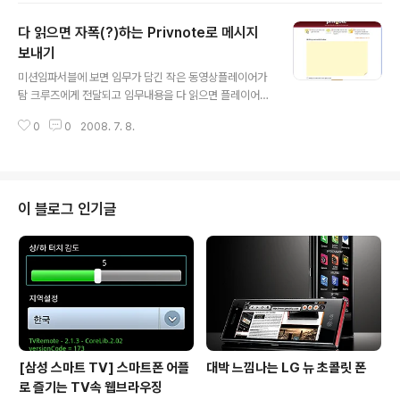
어 PC가 안전해진다.' 웹브라우저가 안전한 PC 환경 구현
다 읽으면 자폭(?)하는 Privnote로 메시지
에 있어 중요한 요소로 떠올랐다. 단순한 인터넷 서핑 기능
을 넘어 각종 피싱과 악성코드로부터 PC를 보호하는 보안
보내기
글 내용
기능으로 '완전무장'하고 있는 것이다. ■ IE8, ‘XSS 스크
미션임파서블에 보면 임무가 담긴 작은 동영상플레이어가
립트’ 공격 방어 보안 기능이 들어간 웹브라우저중 주목할
탐 크루즈에게 전달되고 임무내용을 다 읽으면 플레이어가
만한 것은 마이크로소프트(MS)가 올 하반기 출시할 IE8. I
자동으로 흰연기를 내뿜으며 타버립니다. 이른바 자폭하는
E는 비록 파이어폭스의 추격에 시달리고 있지만 여전히 시
0
0
2008. 7. 8.
셈이지요. 이것과 비슷한 기능을 가진 재미있는 서비스가
장..
있어서 소개합니다.Privnote라는 서비스인데 일단 회원
가입이 필요없습니다. 아래에 보시는 화면에서 노란색 포
스트-잇 부분에 보내고자 하는 메세지 내용을 적으시고 "P
ost-it" 버튼을 누르시면 메시지가 저장된 링크가 나타납
이 블로그 인기글
니다. 이 링크를 복사해서 메일로 보내면 상대방이 링크를
클릭해서 메세지를 읽을수 있습니다. 상대방이 메세지를
읽었는지 알고싶으면 왼쪽 아래편에 있는 "Notify me wh
en this note gets read"에 체크하면 아래와 같이 이메
일주소와 referen..
[삼성 스마트 TV] 스마트폰 어플
대박 느낌나는 LG 뉴 초콜릿 폰
로 즐기는 TV속 웹브라우징