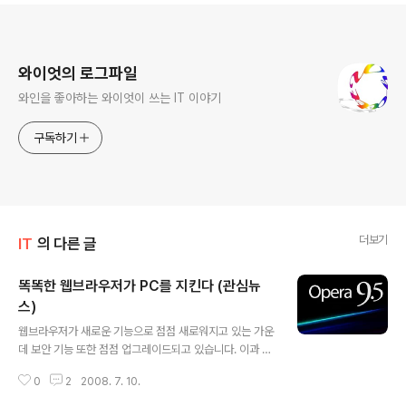
로그 정보
와이엇의 로그파일
와인을 좋아하는 와이엇이 쓰는 IT 이야기
구독하기
더보기
IT
의 다른 글
똑똑한 웹브라우저가 PC를 지킨다 (관심뉴
스)
글 내용
웹브라우저가 새로운 기능으로 점점 새로워지고 있는 가운
데 보안 기능 또한 점점 업그레이드되고 있습니다. 이과 관
련된 뉴스가 있어 스크랩했습니다. (ZDNet Korea) 똑똑
0
2
2008. 7. 10.
한 웹브라우저가 PC를 지킨다 김태정 기자(tjkim@zdne
t.co.kr) 2008/07/09 [지디넷코리아]'웹브라우저가 있