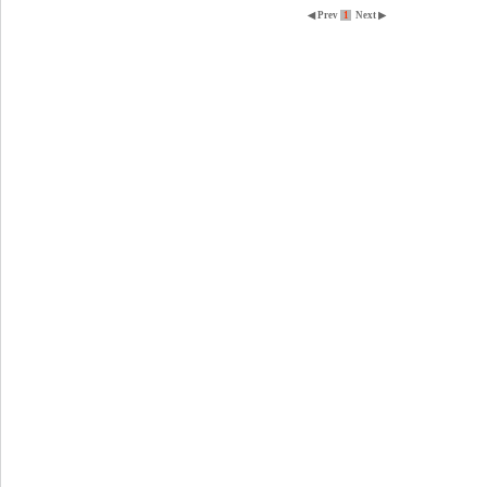
◀ Prev
1
Next ▶